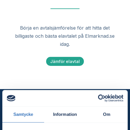
Börja en avtalsjämförelse för att hitta det
billigaste och bästa elavtalet på Elmarknad.se
idag.
Jämför elavtal
Samtycke
Information
Om
Elavtal
Jämför elavtal