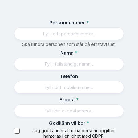
Personnummer
*
Ska tillhöra personen som står på elnätavtalet.
Namn
*
P
Telefon
e
r
s
o
E-post
*
n
n
u
m
Godkänn villkor
*
m
Jag godkänner att mina personuppgifter
e
hanteras i enlighet med GDPR