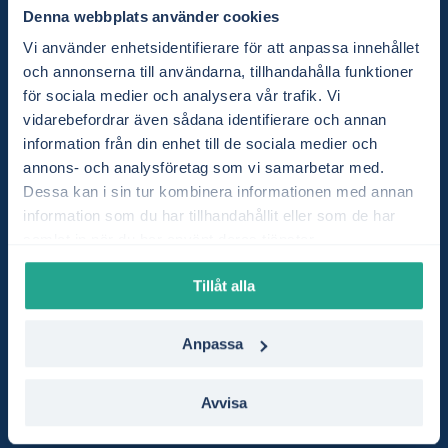
Byt elavtal
Denna webbplats använder cookies
Teckna elavtal
Vi använder enhetsidentifierare för att anpassa innehållet
Rörliga elavtal
och annonserna till användarna, tillhandahålla funktioner
för sociala medier och analysera vår trafik. Vi
Kvartprisavtal
vidarebefordrar även sådana identifierare och annan
Fasta elavtal
information från din enhet till de sociala medier och
Visa alla
annons- och analysföretag som vi samarbetar med.
Dessa kan i sin tur kombinera informationen med annan
Elbolag
information som du har tillhandahållit eller som de har
samlat in när du har använt deras tjänster.
Jämför elbolag
Byt elbolag
Tillåt alla
Bästa elbolaget
Billigaste elbolaget
Anpassa
Lista: Elhandelsbolag
Lista: Elnätsbolag
Avvisa
Visa alla