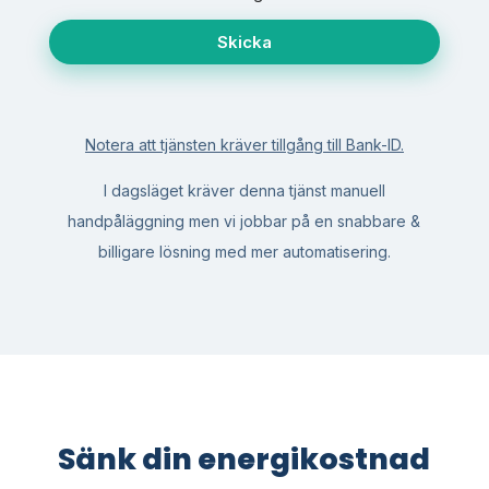
r
E
Skicka
-
p
o
s
t
Notera att tjänsten kräver tillgång till Bank-ID.
G
o
d
I dagsläget kräver denna tjänst manuell
k
handpåläggning men vi jobbar på en snabbare &
ä
n
billigare lösning med mer automatisering.
n
Sänk din energikostnad