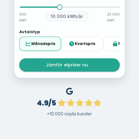
500
25 000
10 000
kWh/år
kWh
kWh
Avtalstyp
Månadspris
Kvartspris
Fast pris
Jämför elpriser nu
4.9/5
+10.000 nöjda kunder