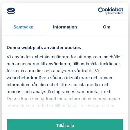
Hitta elavtal
Samtycke
Information
Om
Sök enkelt fram vilket elbolag du har
tecknat ditt nuvarande elhandelsavtal
Denna webbplats använder cookies
med.
Vi använder enhetsidentifierare för att anpassa innehållet
Läs mer
och annonserna till användarna, tillhandahålla funktioner
för sociala medier och analysera vår trafik. Vi
vidarebefordrar även sådana identifierare och annan
information från din enhet till de sociala medier och
annons- och analysföretag som vi samarbetar med.
Dessa kan i sin tur kombinera informationen med annan
Hitta anläggnings-ID
information som du har tillhandahållit eller som de har
samlat in när du har använt deras tjänster.
Sök enkelt fram vilket anläggnings-ID
du har på din adress.
Tillåt alla