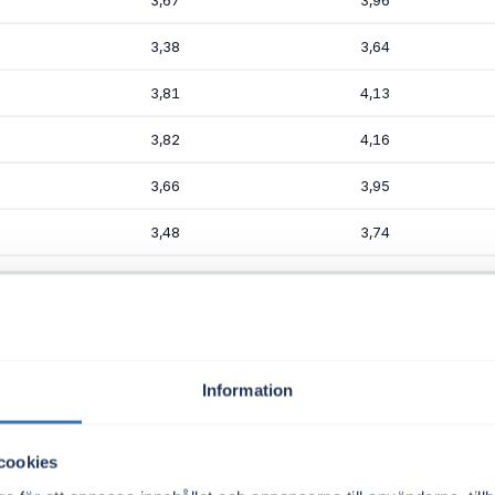
3,67
3,96
3,38
3,64
3,81
4,13
3,82
4,16
3,66
3,95
3,48
3,74
3,68
4,00
3,49
3,79
3,43
3,72
Information
Elpristrender
3,28
3,56
cookies
3,34
3,65