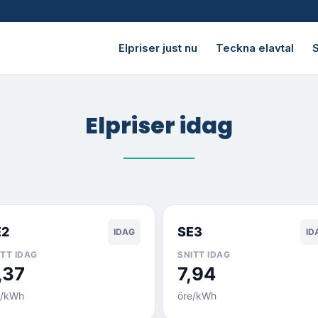
Elpriser just nu
Teckna elavtal
S
Elpriser idag
E2
SE3
IDAG
ID
ITT IDAG
SNITT IDAG
,37
7,94
e/kWh
öre/kWh