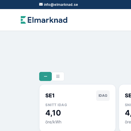
info@elmarknad.se
SE1
S
IDAG
SNITT IDAG
SN
4,10
4
öre/kWh
ör