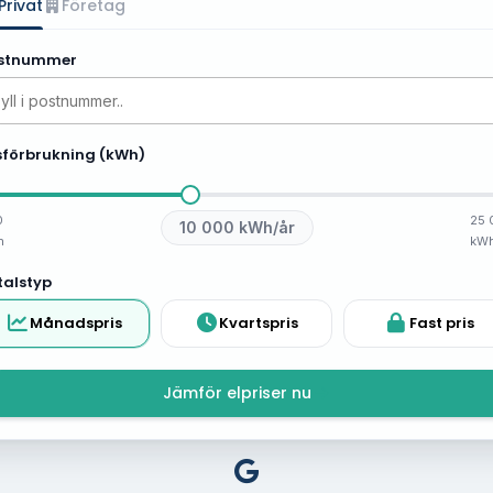
Privat
Företag
2,35
2,75
stnummer
2,51
2,95
2,57
3,00
sförbrukning (kWh)
2,67
3,04
3,07
3,55
0
25 
10 000
kWh/år
h
kW
3,18
3,57
talstyp
3,27
3,57
Månadspris
Kvartspris
Fast pris
3,26
3,49
Jämför elpriser nu
3,68
3,89
3,40
3,48