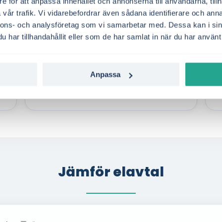
e för att anpassa innehållet och annonserna till användarna, tillh
3,00
3,31
SE1
SE2
SE3
SE4
Sverige
vår trafik. Vi vidarebefordrar även sådana identifierare och anna
nnons- och analysföretag som vi samarbetar med. Dessa kan i sin
2,96
3,25
har tillhandahållit eller som de har samlat in när du har använt 
ÅR
MÅNADSTREND
VS FÖRRA MÅN
Å
2,88
3,18
-79,5%
2,22
2,56
Anpassa
2,24
2,60
-30,84 öre/kWh
-
2,28
2,64
2,22
2,66
2,23
2,50
Jämför elavtal
2,22
2,56
2,26
2,61
2,52
2,86