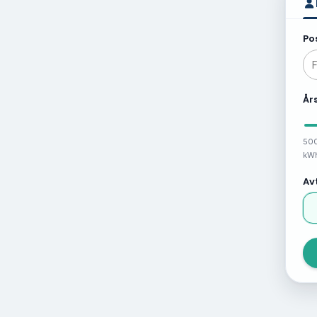
06:00-06:15
Po
06:15-06:30
06:30-06:45
År
06:45-07:00
07:00-07:15
50
kW
07:15-07:30
Av
07:30-07:45
07:45-08:00
08:00-08:15
08:15-08:30