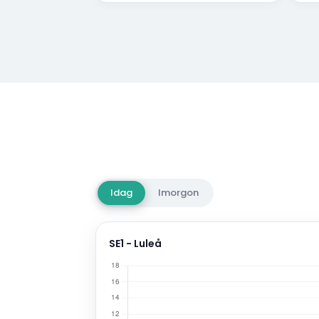
Idag
Imorgon
SE1 - Luleå