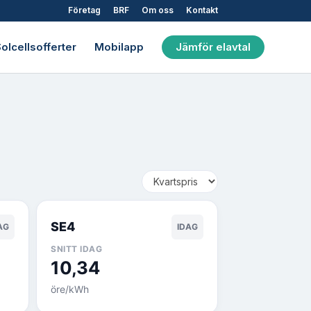
Företag
BRF
Om oss
Kontakt
olcellsofferter
Mobilapp
Jämför elavtal
SE4
AG
IDAG
SNITT IDAG
10,34
öre/kWh