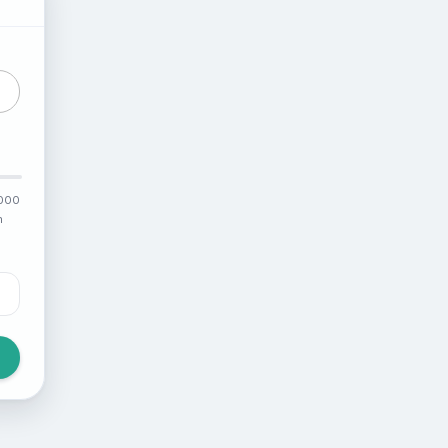
3,46
3,78
3,72
4,06
3,78
4,12
3,72
4,02
4,36
4,74
000
h
4,23
4,54
4,08
4,33
3,91
4,10
4,24
4,40
3,62
3,69