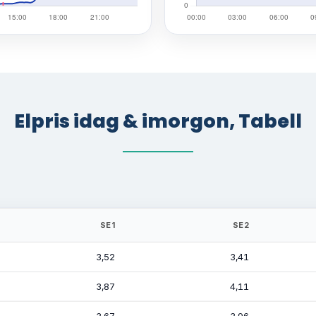
Elpris idag & imorgon, Tabell
SE1
SE2
3,52
3,41
3,87
4,11