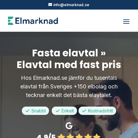
info@elmarknad.se
Fasta elavtal »
Elavtal med fast pris
Hos Elmarknad.se jämför du tusentals
elavtal från Sveriges +150 elbolag och
tecknar enkelt det bästa elavtalet.
Snabbt
Enkelt
Kostnadsfritt
4.9/5