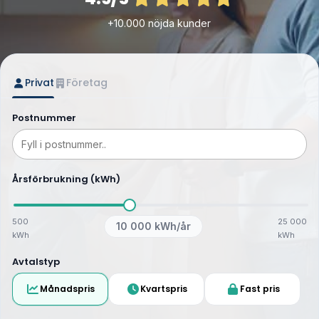
+10.000 nöjda kunder
Privat
Företag
Postnummer
Årsförbrukning (kWh)
500
25 000
10 000
kWh/år
kWh
kWh
Avtalstyp
Månadspris
Kvartspris
Fast pris