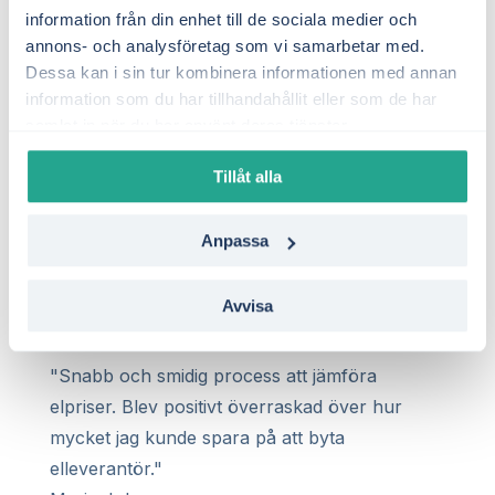
jag fick flera bra alternativ att välja mellan."
information från din enhet till de sociala medier och
Anna Andersson
annons- och analysföretag som vi samarbetar med.
Stockholm
Dessa kan i sin tur kombinera informationen med annan
A
information som du har tillhandahållit eller som de har
samlat in när du har använt deras tjänster.
★
★
★
★
★
"Fantastisk tjänst! Jag har aldrig förstått elavtal
Tillåt alla
förut, men Elmarknad gjorde det enkelt att
hitta och teckna det billigaste alternativet."
Anpassa
Johan Lindberg
Göteborg
Avvisa
J
★
★
★
★
★
"Snabb och smidig process att jämföra
elpriser. Blev positivt överraskad över hur
mycket jag kunde spara på att byta
elleverantör."