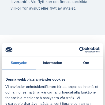
leverantör. Vid flytt kan det finnas särskilda
villkor för avslut eller flytt av avtalet.
Så säger våra kunder
Samtycke
Information
Om
Denna webbplats använder cookies
★
★
★
★
★
Vi använder enhetsidentifierare för att anpassa innehållet
och annonserna till användarna, tillhandahålla funktioner
"Jag sparade över 2500 kr på att byta elavtal
för sociala medier och analysera vår trafik. Vi
genom Elmarknad. Processen var enkel och
vidarebefordrar även sådana identifierare och annan