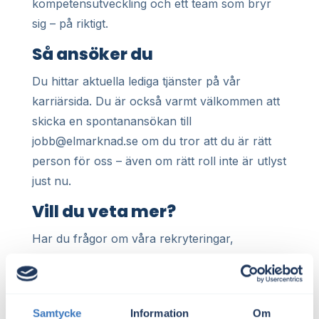
kompetensutveckling och ett team som bryr
sig – på riktigt.
Så ansöker du
Du hittar aktuella lediga tjänster på vår
karriärsida. Du är också varmt välkommen att
skicka en spontanansökan till
jobb@elmarknad.se om du tror att du är rätt
person för oss – även om rätt roll inte är utlyst
just nu.
Vill du veta mer?
Har du frågor om våra rekryteringar,
arbetskultur eller vad vi arbetar med just nu?
Skicka in en ansökan eller hör av dig till oss på
karriar@elmarknad.se
– vi berättar gärna mer.
Samtycke
Information
Om