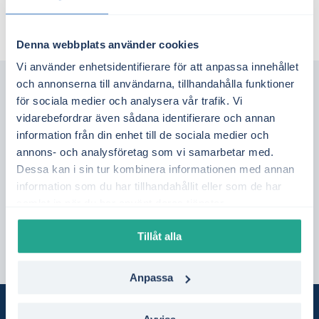
Denna webbplats använder cookies
Vi använder enhetsidentifierare för att anpassa innehållet
och annonserna till användarna, tillhandahålla funktioner
Lediga tjänster
för sociala medier och analysera vår trafik. Vi
vidarebefordrar även sådana identifierare och annan
information från din enhet till de sociala medier och
annons- och analysföretag som vi samarbetar med.
Dessa kan i sin tur kombinera informationen med annan
Just nu finns inga lediga tjänster
information som du har tillhandahållit eller som de har
samlat in när du har använt deras tjänster.
Spontanansökan
Tillåt alla
Anpassa