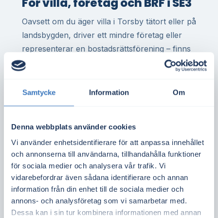
För villa, företag och BRF i SE3
Oavsett om du äger villa i Torsby tätort eller på
landsbygden, driver ett mindre företag eller
representerar en bostadsrättsförening – finns
det stor potential att minska elkostnaderna
genom egen elproduktion. I Torsby är det
vanligt med tak som lämpar sig väl för
Samtycke
Information
Om
solceller, både för privatpersoner och
fastighetsägare.
Denna webbplats använder cookies
Solceller i elområde SE3 innebär att varje
Vi använder enhetsidentifierare för att anpassa innehållet
kilowattimme du producerar ofta är mer värd –
och annonserna till användarna, tillhandahålla funktioner
jämfört med södra Sverige där elpriset ofta är
för sociala medier och analysera vår trafik. Vi
vidarebefordrar även sådana identifierare och annan
lägre. Det ger bättre kalkyler och kortare
information från din enhet till de sociala medier och
återbetalningstid.
annons- och analysföretag som vi samarbetar med.
Dessa kan i sin tur kombinera informationen med annan
Vill du ta reda på om ditt tak är lämpligt för