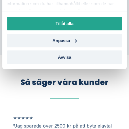
information som du har tillhandahållit eller som de har
solceller?
Gör en kostnadsfri offertförfrågan
samlat in när du har använt deras tjänster.
och jämför flera aktörer i Torsby – utan
bindning.
Tillåt alla
Anpassa
Avvisa
Så säger våra kunder
★
★
★
★
★
"Jag sparade över 2500 kr på att byta elavtal