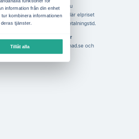
andahålla funktioner för
nebär att varje kilowattimme du
n information från din enhet
d jämfört med södra Sverige där elpriset
 tur kombinera informationen
e kalkyler och snabbare återbetalningstid.
deras tjänster.
tak i Svenljunga är lämpligt för
ri offertförfrågan via Elmarknad.se och
Tillåt alla
ljunga – utan bindning.