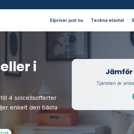
Elpriser just nu
Teckna elavtal
S
eller i
Jämför u
Tjänsten är enke
ll 4 solcellsofferter
ljer enkelt den bästa
ritt