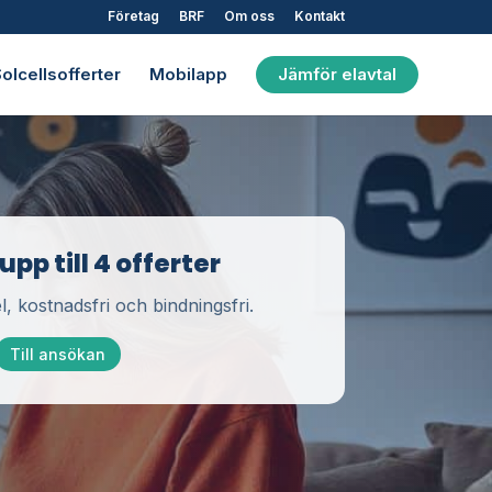
Företag
BRF
Om oss
Kontakt
olcellsofferter
Mobilapp
Jämför elavtal
pp till 4 offerter
l, kostnadsfri och bindningsfri.
Till ansökan