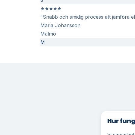
★
★
★
★
★
"Snabb och smidig process att jämföra elp
Maria Johansson
Malmö
M
Hur fung
Vi samarbeta