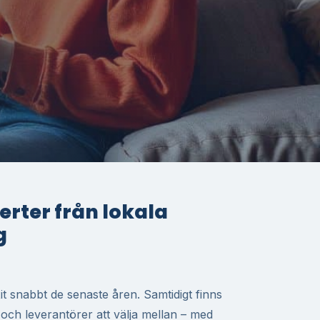
fferter från lokala
g
t snabbt de senaste åren. Samtidigt finns
r och leverantörer att välja mellan – med