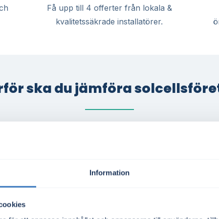
och
Få upp till 4 offerter från lokala &
kvalitetssäkrade installatörer.
ö
för ska du jämföra solcellsför
tt
För villa, företag 
m solenergi
Oavsett om du äger villa i 
att producera solel – med
driver ett mindre företag e
Information
bra takytor samt elpriser i
potential att minska elkos
å och förbrukningsmönster
kommunen är takförutsättn
cookies
ering, särskilt för villaägare
privatpersoner och fastigh