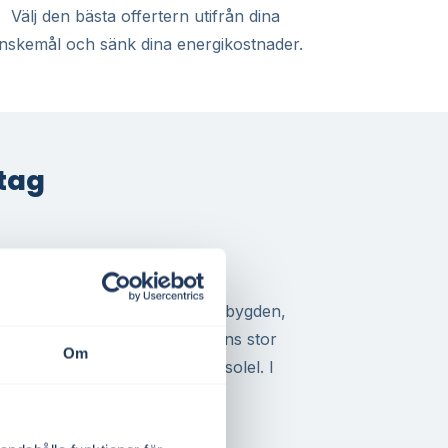
Välj den bästa offertern utifrån dina
nskemål och sänk dina energikostnader.
etag
och BRF i SE3
Svenljunga tätort eller på landsbygden,
ller representerar en BRF – finns stor
Om
tnaderna med egenproducerad solel. I
ingarna ofta goda för både
etsägare.