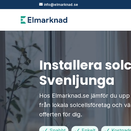
info@elmarknad.se
Installera solc
Svenljunga
Hos Elmarknad.se jämför du upp ti
från lokala solcellsföretag och vä
offerten för dig.
Snabbt
Enkelt
Kostnadsf