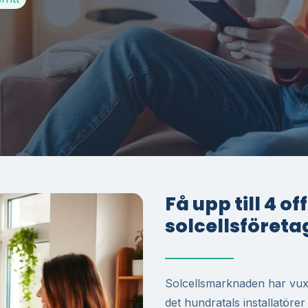
Få upp till 4 o
solcellsföreta
Solcellsmarknaden har vuxi
det hundratals installatöre