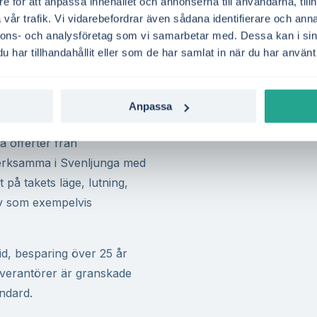
e för att anpassa innehållet och annonserna till användarna, tillh
Solceller i elområde SE3 in
vår trafik. Vi vidarebefordrar även sådana identifierare och anna
 elkostnader, öka din
producerar ofta är mer vär
nnons- och analysföretag som vi samarbetar med. Dessa kan i sin
lbart energisystem. Du får
ofta är lägre. Det ger bättr
har tillhandahållit eller som de har samlat in när du har använt 
l du matar ut på nätet,
Vill du ta reda på om ditt 
nljunga.
solceller?
Gör en kostnadsf
Anpassa
a jämförelsetjänst för
jämför flera aktörer i Sven
a offerter från
 verksamma i Svenljunga med
på takets läge, lutning,
ov som exempelvis
id, besparing över 25 år
leverantörer är granskade
andard.