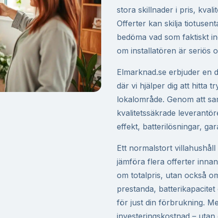
stora skillnader i pris, kva
Offerter kan skilja tiotusent
bedöma vad som faktiskt in
om installatören är seriös oc
Elmarknad.se erbjuder en dig
där vi hjälper dig att hitta tr
lokalområde. Genom att sam
kvalitetssäkrade leverantöre
effekt, batterilösningar, gara
Ett normalstort villahushå
jämföra flera offerter innan
om totalpris, utan också om
prestanda, batterikapacite
för just din förbrukning. Me
investeringskostnad – utan