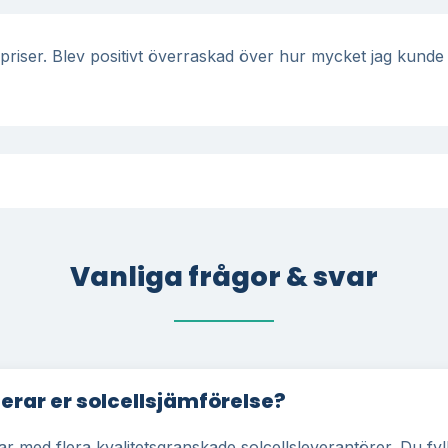
riser. Blev positivt överraskad över hur mycket jag kunde 
Vanliga frågor & svar
erar er solcellsjämförelse?
r med flera kvalitetsgranskade solcellsleverantörer. Du fyll