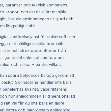
litet, garantier och teknisk kompetens.
als kronor, och det är svårt att själv
går, hur dimensioneringen är gjord och
h långsiktigt stabil.
ital jämförelsetjänst för solcellsofferter
ygga och pålitliga installatörer i ditt
la in och strukturera offerter från
r gör vi det enkelt att jämföra pris,
ntier och villkor – på lika villkor.
ll kan spara betydande belopp genom att
 beslut. Skillnaderna handlar inte bara
 panelernas kvalitet, växelriktarens
t och hur anläggningen är dimensionerad
d rätt val får du inte bara en lägre
 en bättre och mer lönsam anläggning