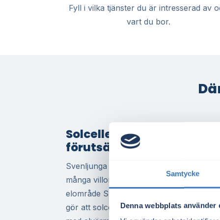
Fyll i vilka tjänster du är intresserad av 
vart du bor.
Där
Solceller i Svenljunga – rä
förutsättningar för lönsa
Svenljunga har goda förutsättningar för 
Samtycke
många villor och lantliga fastigheter med 
elområde SE3. Kombinationen av prisniv
Denna webbplats använder 
gör att solceller ofta blir en lönsam invest