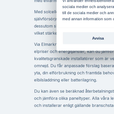
med elvärme eller elbilsladdning.
Vi använder enhetsidentifierar
sociala medier och analysera 
Med solceller på taket kan du sänka dina
till de sociala medier och a
självförsörjning och bidra till ett mer hål
med annan information som du 
dessutom skattereduktion för överskottse
vilket stärker kalkylen för solenergi i Sve
Avvisa
Via Elmarknad.se, Sveriges ledande digital
elpriser och energitjänster, kan du jämför
kvalitetsgranskade installatörer som är
omnejd. Du får anpassade förslag baserat 
yta, din elförbrukning och framtida beh
elbilsladdning eller batterilagring.
Du kan även se beräknad återbetalningst
och jämföra olika paneltyper. Alla våra 
och installerar enligt gällande branschst