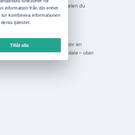
andahålla funktioner för
för allt av hur mycket av solelen du
n information från din enhet
och din årliga förbrukning. Hög
 tur kombinera informationen
ttre kalkyl och snabbare
deras tjänster.
ak är lämpligt för solceller?
Gör en
Tillåt alla
 och jämför flera aktörer i Svedala – utan