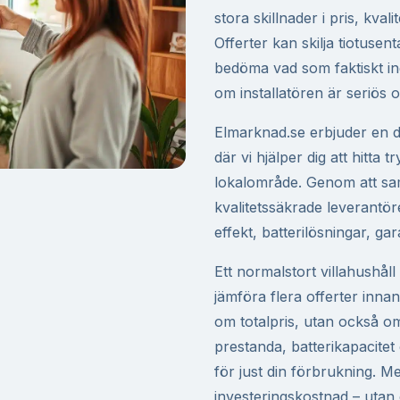
stora skillnader i pris, kva
Offerter kan skilja tiotusent
bedöma vad som faktiskt in
om installatören är seriös oc
Elmarknad.se erbjuder en dig
där vi hjälper dig att hitta tr
lokalområde. Genom att sam
kvalitetssäkrade leverantöre
effekt, batterilösningar, gara
Ett normalstort villahushå
jämföra flera offerter innan
om totalpris, utan också om
prestanda, batterikapacite
för just din förbrukning. Me
investeringskostnad – utan