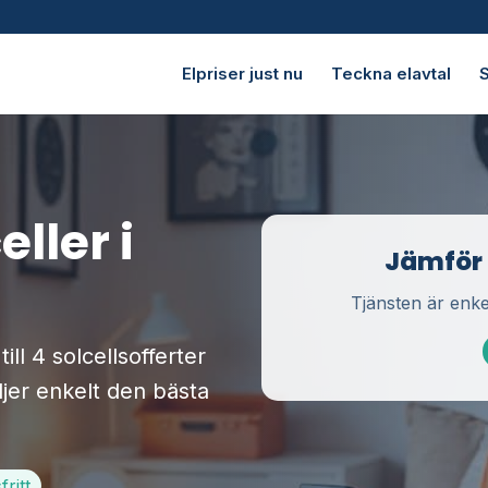
Elpriser just nu
Teckna elavtal
S
eller i
Jämför u
Tjänsten är enke
ll 4 solcellsofferter
ljer enkelt den bästa
ritt