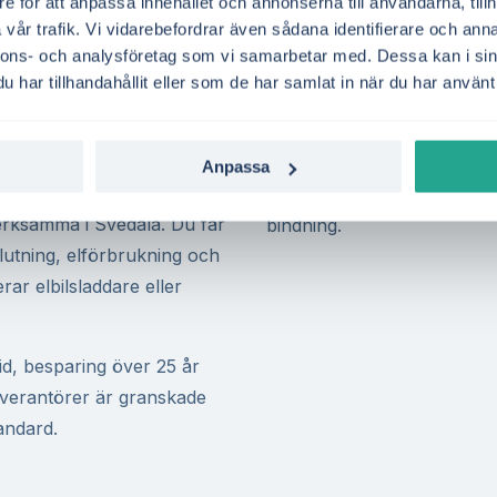
addning.
e för att anpassa innehållet och annonserna till användarna, tillh
Lönsamheten påverkas fram
vår trafik. Vi vidarebefordrar även sådana identifierare och anna
elkostnader, bli mer
använder själv, ditt elpris 
nnons- och analysföretag som vi samarbetar med. Dessa kan i sin
lbart energisystem.
egenanvändning ger ofta bä
har tillhandahållit eller som de har samlat in när du har använt 
ilket stärker kalkylen för
återbetalningstid.
Vill du ta reda på om ditt t
Anpassa
från flera
kostnadsfri offertförfrågan
verksamma i Svedala. Du får
bindning.
lutning, elförbrukning och
rar elbilsladdare eller
id, besparing över 25 år
leverantörer är granskade
tandard.