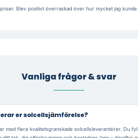
riser. Blev positivt överraskad över hur mycket jag kunde 
Vanliga frågor & svar
erar er solcellsjämförelse?
r med flera kvalitetsgranskade solcellsleverantörer. Du fyll
 ditt tak, din elförbrukning och bostadens läge – därefter