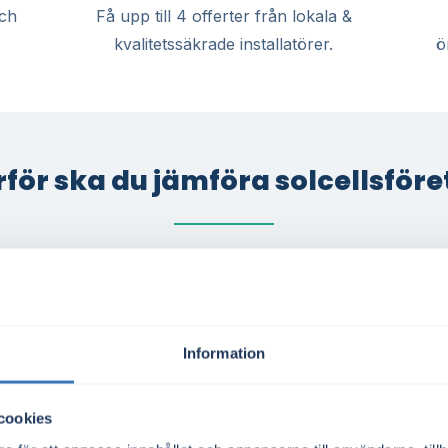
och
Få upp till 4 offerter från lokala &
kvalitetssäkrade installatörer.
ö
för ska du jämföra solcellsför
förutsättningar
För villa, företag
Oavsett om du äger villa, dr
 producera solel, med
representerar en bostadsrät
Information
kytor. Kombinationen av
att minska elkostnaderna g
för långsiktig besparing
området lämpar sig väl för 
cookies
tering, särskilt för dig med
fastighetsägare.