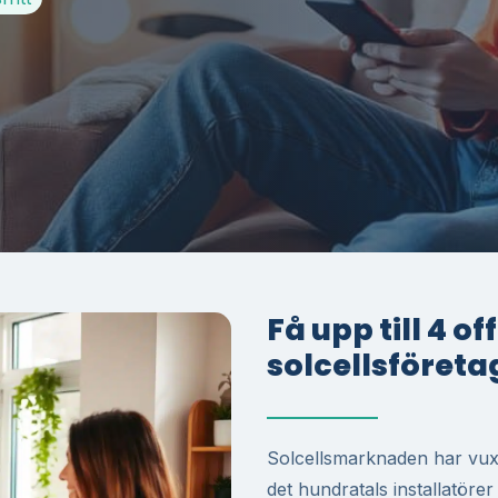
Få upp till 4 o
solcellsföreta
Solcellsmarknaden har vuxi
det hundratals installatöre