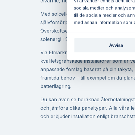
elvärme, hög årsförbrukning eller elbilsl
Vi använder enhetsidentifierar
sociala medier och analysera 
Med solceller på taket kan du sänka dina 
till de sociala medier och a
självförsörjande och bidra till ett mer hål
med annan information som du 
Överskottsel kan säljas och ge intäkter, v
solenergi i Svedala.
Avvisa
Via Elmarknad.se kan du jämföra offerter 
kvalitetsgranskade installatörer som är 
anpassade förslag baserat på din takyta, 
framtida behov – till exempel om du plane
batterilagring.
Du kan även se beräknad återbetalningst
och jämföra olika paneltyper. Alla våra 
och erbjuder installation enligt branschs