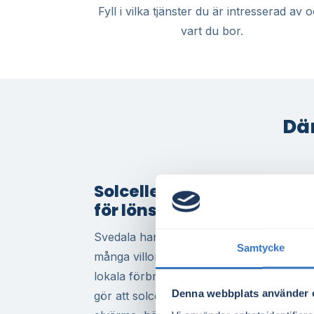
Fyll i vilka tjänster du är intresserad av 
vart du bor.
Där
Solceller i Svedala – rätt 
för lönsam solenergi
Svedala har goda förutsättningar för att
Samtycke
många villor och radhus med lämpliga ta
lokala förbrukningsmönster och intresset 
Denna webbplats använder 
gör att solceller ofta kan bli en klok inves