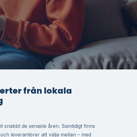
fferter från lokala
g
t snabbt de senaste åren. Samtidigt finns
r och leverantörer att välja mellan – med