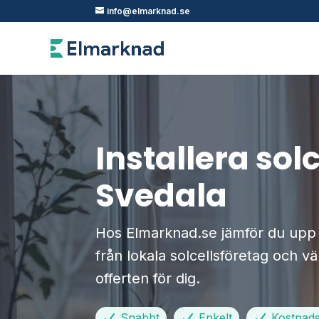
info@elmarknad.se
Installera solc
Svedala
Hos Elmarknad.se jämför du upp ti
från lokala solcellsföretag och vä
offerten för dig.
Snabbt
Enkelt
Kostnadsf