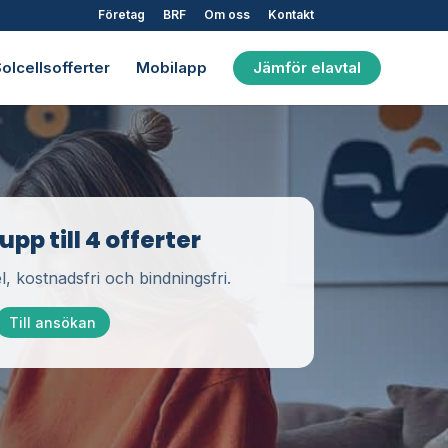
Företag
BRF
Om oss
Kontakt
olcellsofferter
Mobilapp
Jämför elavtal
pp till 4 offerter
l, kostnadsfri och bindningsfri.
Till ansökan