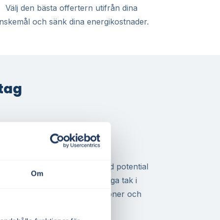
Välj den bästa offertern utifrån dina
nskemål och sänk dina energikostnader.
etag
 och BRF i Svedala
iver ett mindre företag eller
tsförening i Svedala finns god potential
Om
enom egen elproduktion. Många tak i
solceller, både för privatpersoner och