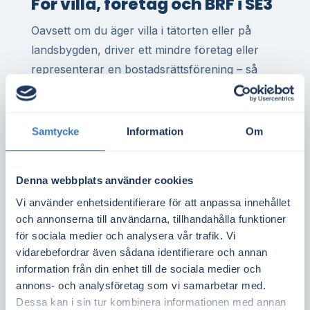
För villa, företag och BRF i SE3
Oavsett om du äger villa i tätorten eller på
landsbygden, driver ett mindre företag eller
representerar en bostadsrättsförening – så
finns det stor potential att minska
elkostnaderna genom egen elproduktion. I
Skinnskatteberg är det vanligt med bra
Samtycke
Information
Om
takförutsättningar, både för privatpersoner
och fastighetsägare.
Denna webbplats använder cookies
Solceller i elområde SE3 innebär att varje
Vi använder enhetsidentifierare för att anpassa innehållet
kilowattimme du producerar ofta är mer värd
och annonserna till användarna, tillhandahålla funktioner
än i södra Sverige där elpriset ofta är lägre.
för sociala medier och analysera vår trafik. Vi
vidarebefordrar även sådana identifierare och annan
Det ger bättre kalkyler och kortare
information från din enhet till de sociala medier och
återbetalningstid.
annons- och analysföretag som vi samarbetar med.
Dessa kan i sin tur kombinera informationen med annan
Vill du ta reda på om ditt tak är lämpligt för