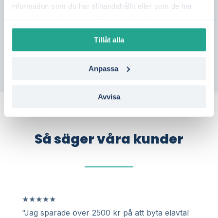
information som du har tillhandahållit eller som de har
solceller?
Gör en kostnadsfri offertförfrågan
samlat in när du har använt deras tjänster.
och jämför flera aktörer i Skinnskatteberg –
utan bindning.
Tillåt alla
Anpassa
Avvisa
Så säger våra kunder
★
★
★
★
★
"Jag sparade över 2500 kr på att byta elavtal