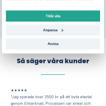
och jämför flera aktörer i Mellerud – utan
samlat in när du har använt deras tjänster.
bindning.
Tillåt alla
Anpassa
Avvisa
Så säger våra kunder
★
★
★
★
★
"Jag sparade över 2500 kr på att byta elavtal
genom Elmarknad. Processen var enkel och