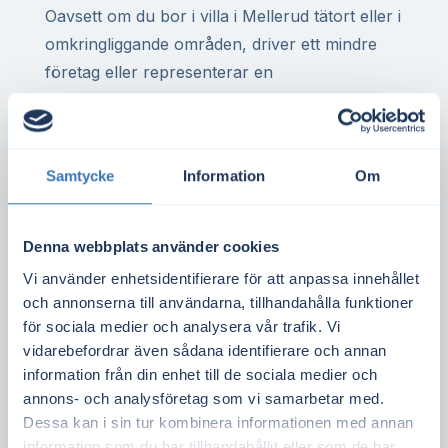
Oavsett om du bor i villa i Mellerud tätort eller i
omkringliggande områden, driver ett mindre
företag eller representerar en
bostadsrättsförening – finns det stor potential
att minska elkostnaderna genom egen
elproduktion. I Mellerud är det vanligt med tak
Samtycke
Information
Om
som lämpar sig väl för solceller, både för
privatpersoner och fastighetsägare.
Denna webbplats använder cookies
Solceller i elområde SE3 innebär att varje
Vi använder enhetsidentifierare för att anpassa innehållet
kilowattimme du producerar ofta är värd mer
och annonserna till användarna, tillhandahålla funktioner
jämfört med södra Sverige där elpriset ofta är
för sociala medier och analysera vår trafik. Vi
lägre. Det ger bättre kalkyler och kan korta
vidarebefordrar även sådana identifierare och annan
återbetalningstiden.
information från din enhet till de sociala medier och
annons- och analysföretag som vi samarbetar med.
Vill du ta reda på om ditt tak är lämpligt för
Dessa kan i sin tur kombinera informationen med annan
solceller?
Gör en kostnadsfri offertförfrågan
information som du har tillhandahållit eller som de har