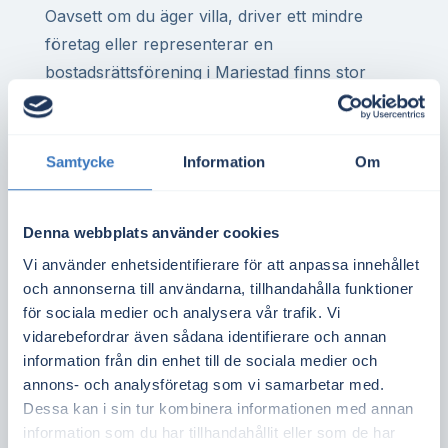
Oavsett om du äger villa, driver ett mindre
företag eller representerar en
bostadsrättsförening i Mariestad finns stor
potential att minska elkostnaderna genom
egen elproduktion. Många fastigheter har bra
takförutsättningar för solceller, både i tätort
Samtycke
Information
Om
och i närområden.
Solceller i elområde SE3 innebär att varje
Denna webbplats använder cookies
kilowattimme du producerar ofta är mer värd
Vi använder enhetsidentifierare för att anpassa innehållet
jämfört med södra Sverige där elpriset ofta är
och annonserna till användarna, tillhandahålla funktioner
lägre. Det kan ge bättre kalkyler och kortare
för sociala medier och analysera vår trafik. Vi
vidarebefordrar även sådana identifierare och annan
återbetalningstid.
information från din enhet till de sociala medier och
Vill du ta reda på om ditt tak är lämpligt för
annons- och analysföretag som vi samarbetar med.
Dessa kan i sin tur kombinera informationen med annan
solceller?
Gör en kostnadsfri offertförfrågan
information som du har tillhandahållit eller som de har
via Elmarknad.se och jämför flera aktörer i