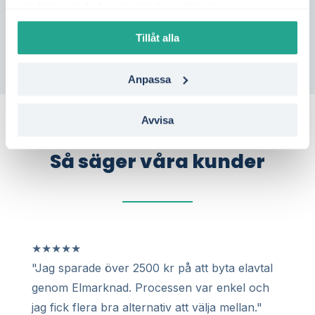
samlat in när du har använt deras tjänster.
Mariestad – utan bindning.
Tillåt alla
Anpassa
Avvisa
Så säger våra kunder
★
★
★
★
★
"Jag sparade över 2500 kr på att byta elavtal
genom Elmarknad. Processen var enkel och
jag fick flera bra alternativ att välja mellan."