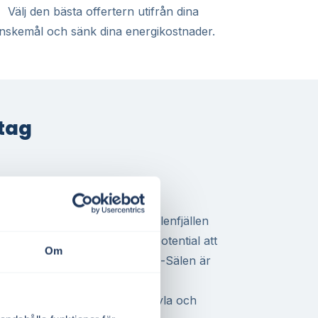
Välj den bästa offertern utifrån dina
nskemål och sänk dina energikostnader.
etag
och BRF i SE3
Malung, driver verksamhet i Sälenfjällen
dsrättsförening – finns stor potential att
Om
 egen elproduktion. I Malung-Sälen är
utsättningar och långa, ljusa
produktion när behovet av kyla och