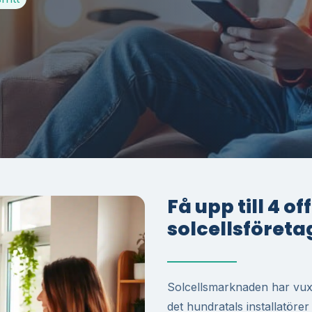
Få upp till 4 o
solcellsföreta
Solcellsmarknaden har vuxi
det hundratals installatöre