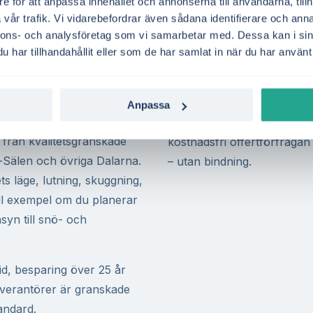
m investering, särskilt för
varmvatten fortfarande fin
e för att anpassa innehållet och annonserna till användarna, tillh
vår trafik. Vi vidarebefordrar även sådana identifierare och anna
r elbil.
Solceller i elområde SE3 in
nnons- och analysföretag som vi samarbetar med. Dessa kan i sin
elkostnader, bli mer
producerar har ett tydligt v
har tillhandahållit eller som de har samlat in när du har använt 
tomställningen. Du får
snabbare återbetalning, sär
l du matar ut på nätet –
förbrukning.
Anpassa
gen mer fördelaktig.
Vill du ta reda på om ditt t
 från kvalitetsgranskade
kostnadsfri offertförfrågan
-Sälen och övriga Dalarna.
– utan bindning.
s läge, lutning, skuggning,
ill exempel om du planerar
nsyn till snö- och
id, besparing över 25 år
leverantörer är granskade
tandard.