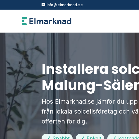
info@elmarknad.se
Installera solc
Malung-Säle
Hos Elmarknad.se jämför du upp ti
från lokala solcellsföretag och vä
offerten för dig.
Snabbt
Enkelt
Kostnadsf