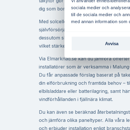
takytor gör att solceller ofta blir en lönsa
Vi använder enhetsidentifierar
sociala medier och analysera 
dig som bor i villa med elvärme eller ladda
till de sociala medier och a
Med solceller på taket kan du sänka dina 
med annan information som du 
självförsörjande på el och bidra till klima
dessutom skattereduktion för överskottse
Avvisa
vilket stärker kalkylen och gör investerin
Via Elmarknad.se kan du jämföra offerter
installatörer som är verksamma i Malung
Du får anpassade förslag baserat på taket
din elförbrukning och framtida behov – t
elbilsladdare eller batterilagring, samt hä
vindförhållanden i fjällnära klimat.
Du kan även se beräknad återbetalningst
och jämföra olika paneltyper. Alla våra 
och erbjuder installation enligt branschs