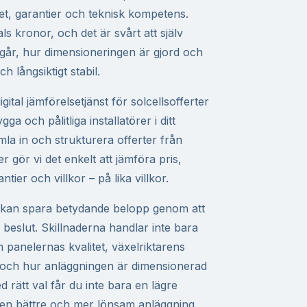
litet, garantier och teknisk kompetens.
als kronor, och det är svårt att själv
går, hur dimensioneringen är gjord och
h långsiktigt stabil.
ital jämförelsetjänst för solcellsofferter
ygga och pålitliga installatörer i ditt
la in och strukturera offerter från
r gör vi det enkelt att jämföra pris,
ntier och villkor – på lika villkor.
ll kan spara betydande belopp genom att
 beslut. Skillnaderna handlar inte bara
 panelernas kvalitet, växelriktarens
t och hur anläggningen är dimensionerad
d rätt val får du inte bara en lägre
 en bättre och mer lönsam anläggning