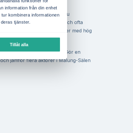
ns.
andahålla funktioner för
n information från din enhet
nebär att varje kilowattimme du
 tur kombinera informationen
ärde. Det ger bättre kalkyler och ofta
deras tjänster.
skilt för hushåll och fastigheter med hög
Tillåt alla
ak är lämpligt för solceller?
Gör en
 och jämför flera aktörer i Malung-Sälen