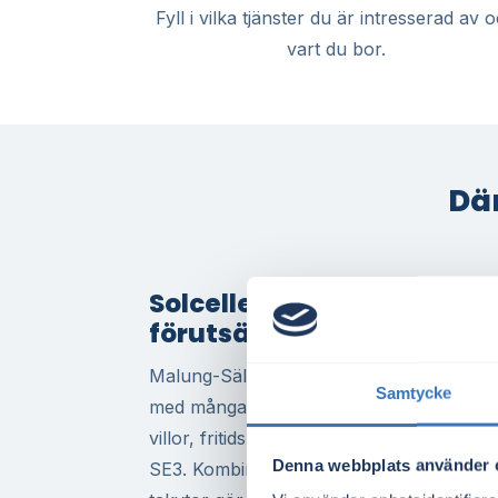
Fyll i vilka tjänster du är intresserad av 
vart du bor.
Där
Solceller i Malung-Sälen –
förutsättningar för lönsa
Malung-Sälen har goda förutsättningar fö
Samtycke
med många soltimmar under vår och som
villor, fritidshus och företagsfastigheter
Denna webbplats använder 
SE3. Kombinationen av elprisnivå, hög vi