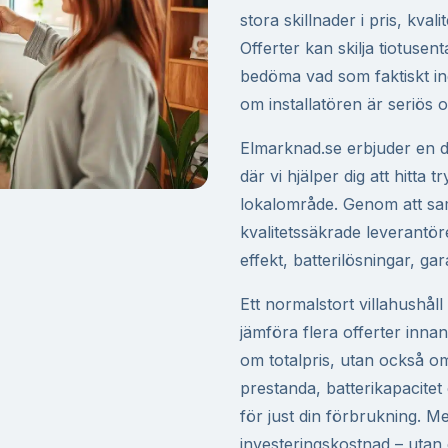
stora skillnader i pris, kva
Offerter kan skilja tiotusent
bedöma vad som faktiskt in
om installatören är seriös oc
Elmarknad.se erbjuder en dig
där vi hjälper dig att hitta tr
lokalområde. Genom att sam
kvalitetssäkrade leverantöre
effekt, batterilösningar, gara
Ett normalstort villahushå
jämföra flera offerter innan
om totalpris, utan också om
prestanda, batterikapacite
för just din förbrukning. Me
investeringskostnad – utan