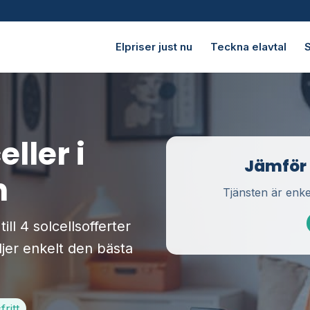
Elpriser just nu
Teckna elavtal
S
eller i
Jämför u
n
Tjänsten är enke
ll 4 solcellsofferter
ljer enkelt den bästa
ritt