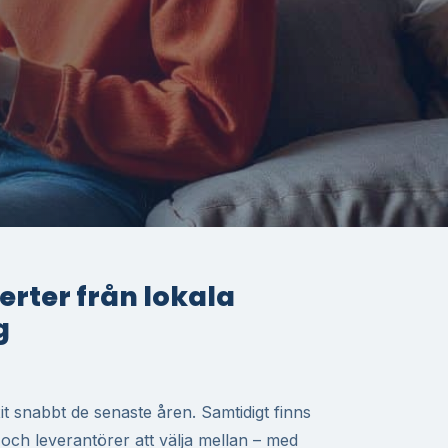
fferter från lokala
g
t snabbt de senaste åren. Samtidigt finns
r och leverantörer att välja mellan – med