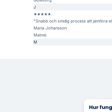
J
★
★
★
★
★
"Snabb och smidig process att jämföra elp
Maria Johansson
Malmö
M
Hur fung