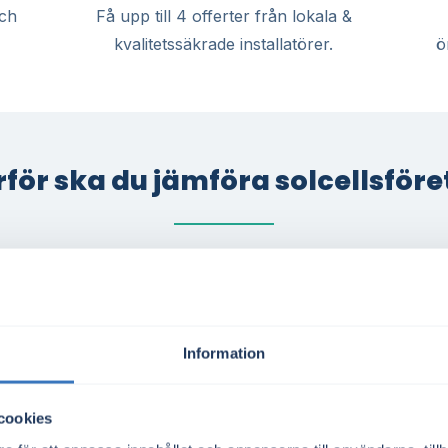
och
Få upp till 4 offerter från lokala &
kvalitetssäkrade installatörer.
ö
för ska du jämföra solcellsför
 rätt
För villa, företag 
m solenergi
Oavsett om du äger villa i 
r att producera solel –
eller representerar en bosta
Information
mar, gott om takyta på
sänka elkostnaderna genom
 samt elkostnader i elområde
det vanligt med goda takför
cookies
nterförbrukning och stora
sommardagar som ger hög 