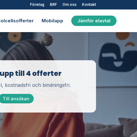
Företag
BRF
Om oss
Kontakt
olcellsofferter
Mobilapp
Jämför elavtal
pp till 4 offerter
l, kostnadsfri och bindningsfri.
Till ansökan