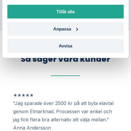
Tillåt alla
Anpassa
Avvisa
Så säger våra kunder
★
★
★
★
★
"Jag sparade över 2500 kr på att byta elavtal
genom Elmarknad. Processen var enkel och
jag fick flera bra alternativ att välja mellan."
Anna Andersson