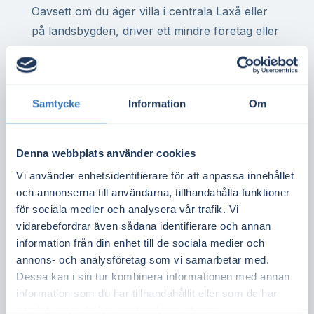
Oavsett om du äger villa i centrala Laxå eller
på landsbygden, driver ett mindre företag eller
representerar en bostadsrättsförening – finns
stor potential att minska elkostnaderna med
egenproducerad solel. I Laxå är det vanligt
Samtycke
Information
Om
med bra takförutsättningar för både
privatpersoner och fastighetsägare.
Denna webbplats använder cookies
Solceller i elområde SE3 innebär att varje
Vi använder enhetsidentifierare för att anpassa innehållet
kilowattimme du producerar ofta är mer värd
och annonserna till användarna, tillhandahålla funktioner
än i södra Sverige där elpriset ibland är lägre.
för sociala medier och analysera vår trafik. Vi
Det ger bättre kalkyler och snabbare
vidarebefordrar även sådana identifierare och annan
återbetalningstid.
information från din enhet till de sociala medier och
annons- och analysföretag som vi samarbetar med.
Vill du ta reda på om ditt tak är lämpligt för
Dessa kan i sin tur kombinera informationen med annan
solceller?
Gör en kostnadsfri offertförfrågan
information som du har tillhandahållit eller som de har
och jämför flera aktörer i Laxå – utan bindning.
samlat in när du har använt deras tjänster.