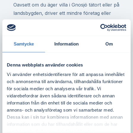
Oavsett om du äger villa i Gnosjö tätort eller på
landsbygden, driver ett mindre företag eller
representerar en bostadsrättsförening – det
finns stor potential att minska elkostnaderna
genom egen elproduktion. I Gnosjö är det
Samtycke
Information
Om
vanligt med goda takförutsättningar för både
privatpersoner och fastighetsägare.
Denna webbplats använder cookies
Solceller i elområde SE3 innebär att varje
Vi använder enhetsidentifierare för att anpassa innehållet
kilowattimme du producerar ofta är mer värd
och annonserna till användarna, tillhandahålla funktioner
jämfört med södra Sverige, vilket ger bättre
för sociala medier och analysera vår trafik. Vi
kalkyler och snabbare återbetalningstid.
vidarebefordrar även sådana identifierare och annan
information från din enhet till de sociala medier och
Vill du ta reda på om ditt tak är lämpligt för
annons- och analysföretag som vi samarbetar med.
solceller?
Gör en kostnadsfri offertförfrågan
Dessa kan i sin tur kombinera informationen med annan
och jämför flera aktörer i Gnosjö – utan
information som du har tillhandahållit eller som de har
bindning.
samlat in när du har använt deras tjänster.