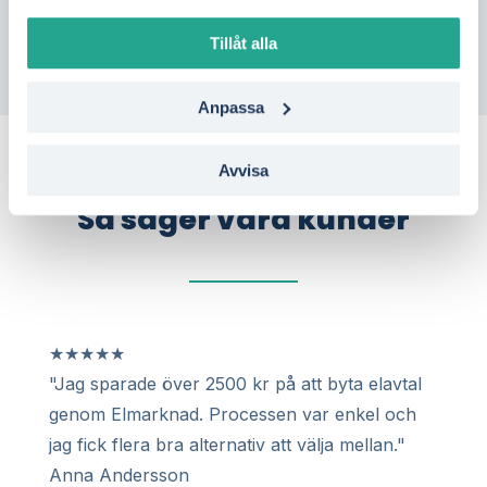
Tillåt alla
Anpassa
Avvisa
Så säger våra kunder
★
★
★
★
★
"Jag sparade över 2500 kr på att byta elavtal
genom Elmarknad. Processen var enkel och
jag fick flera bra alternativ att välja mellan."
Anna Andersson