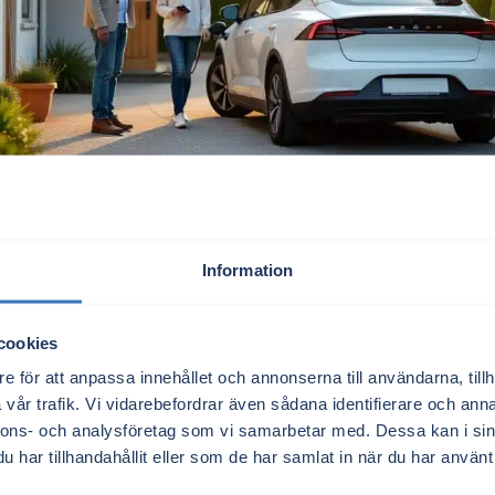
Välkommen till nya Elmarknad.se
Information
nov 18, 2025
lanserar nu en helt ny version av sin jämförelsetjänst – 
cookies
sk profil, förbättrad användarupplevelse och en kraftigt utö
e för att anpassa innehållet och annonserna till användarna, tillh
vår trafik. Vi vidarebefordrar även sådana identifierare och anna
nnons- och analysföretag som vi samarbetar med. Dessa kan i sin
har tillhandahållit eller som de har samlat in när du har använt 