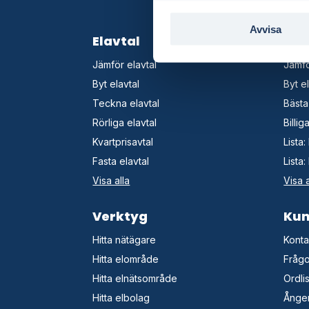
Avvisa
Elavtal
Elb
Jämför elavtal
Jämfö
Byt elavtal
Byt e
Teckna elavtal
Bästa
Rörliga elavtal
Billi
Kvartprisavtal
Lista
Fasta elavtal
Lista
Visa alla
Visa a
Verktyg
Kun
Hitta nätägare
Konta
Hitta elområde
Frågo
Hitta elnätsområde
Ordli
Hitta elbolag
Ånger