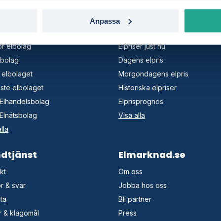
Anpassa
olag
Elpriser
r elbolag
Elpriser just nu
lbolag
Dagens elpris
 elbolaget
Morgondagens elpris
gaste elbolaget
Historiska elpriser
: Elhandelsbolag
Elprisprognos
: Elnätsbolag
Visa alla
lla
dtjänst
Elmarknad.se
kt
Om oss
r & svar
Jobba hos oss
sta
Bli partner
 & klagomål
Press