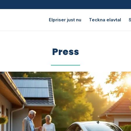
Elpriser just nu
Teckna elavtal
S
Press