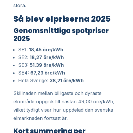
stora.
Så blev elpriserna 2025
Genomsnittliga spotpriser
2025
SE1:
18,45 öre/kWh
SE2:
18,27 öre/kWh
SE3:
51,39 öre/kWh
SE4:
67,23 öre/kWh
Hela Sverige:
38,21 öre/kWh
Skillnaden mellan billigaste och dyraste
elområde uppgick till nästan 49,00 öre/kWh,
vilket tydligt visar hur uppdelad den svenska
elmarknaden fortsatt är.
Kort summering per