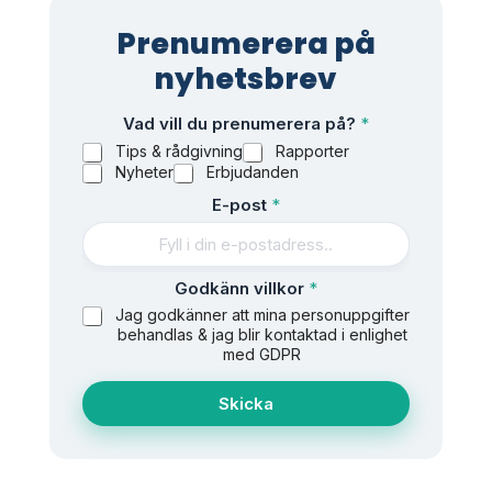
Prenumerera på
nyhetsbrev
d
Vad vill du prenumerera på?
*
u
Tips & rådgivning
Rapporter
d
Nyheter
Erbjudanden
u
p
E-post
*
r
e
n
u
Godkänn villkor
*
m
Jag godkänner att mina personuppgifter
e
behandlas & jag blir kontaktad i enlighet
r
med GDPR
e
r
Skicka
a