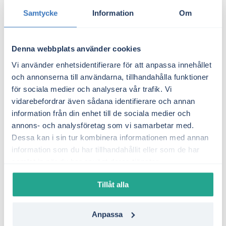
vattenmagasinen bedöms prisnivåerna ligga i
Samtycke
Information
Om
nivå med eller något över 2025, utan större
risk för långvariga pristoppar.
Denna webbplats använder cookies
SE3
Vi använder enhetsidentifierare för att anpassa innehållet
I SE3 väntas fortsatt hög volatilitet.
och annonserna till användarna, tillhandahålla funktioner
Sommarpriserna kan bli låga vid god
för sociala medier och analysera vår trafik. Vi
vidarebefordrar även sådana identifierare och annan
vindkraftsproduktion, medan vinterpriserna
information från din enhet till de sociala medier och
riskerar att stiga vid hög efterfrågan och kallt
annons- och analysföretag som vi samarbetar med.
väder.
Dessa kan i sin tur kombinera informationen med annan
SE4
information som du har tillhandahållit eller som de har
samlat in när du har använt deras tjänster.
SE4 bedöms även 2026 vara det mest utsatta
elområdet. Utan större förändringar i
Tillåt alla
överföringskapacitet eller lokal produktion
väntas området fortsatt ha Sveriges högsta
Anpassa
elpriser.