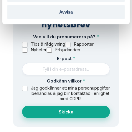
Avvisa
Prenumerera på
nyhetsbrev
Vad vill du prenumerera på?
*
Tips & rådgivning
Rapporter
Nyheter
Erbjudanden
*
E-post
*
G
o
d
k
Godkänn villkor
*
ä
Jag godkänner att mina personuppgifter
n
behandlas & jag blir kontaktad i enlighet
n
med GDPR
v
i
Skicka
l
l