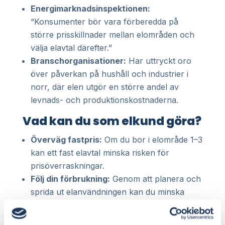
Energimarknadsinspektionen:
“Konsumenter bör vara förberedda på
större prisskillnader mellan elområden och
välja elavtal därefter.”
Branschorganisationer:
Har uttryckt oro
över påverkan på hushåll och industrier i
norr, där elen utgör en större andel av
levnads- och produktionskostnaderna.
Vad kan du som elkund göra?
Överväg fastpris:
Om du bor i elområde 1–3
kan ett fast elavtal minska risken för
prisöverraskningar.
Följ din förbrukning:
Genom att planera och
sprida ut elanvändningen kan du minska
kostnaden oavsett prisnivå.
Jämför regelbundet:
Med tjänster som