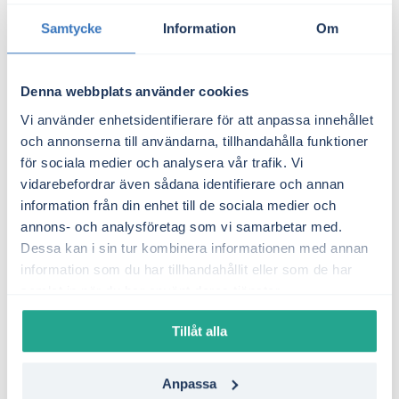
Elmarknad.se kan du hitta det bästa elavtalet
Samtycke
Information
Om
utifrån elområde, förbrukning och avtalstyp.
Slutsats
Denna webbplats använder cookies
Införandet av flödesbaserad
Vi använder enhetsidentifierare för att anpassa innehållet
marknadskoppling är ett stort steg i riktning
och annonserna till användarna, tillhandahålla funktioner
mot ett mer integrerat och effektivt europeiskt
för sociala medier och analysera vår trafik. Vi
elsystem. Men för svenska elkonsumenter kan
vidarebefordrar även sådana identifierare och annan
det innebära olika utfall beroende på var i
information från din enhet till de sociala medier och
annons- och analysföretag som vi samarbetar med.
landet man bor. Genom att vara proaktiv – se
Dessa kan i sin tur kombinera informationen med annan
över sitt elavtal, följa sin förbrukning och hålla
information som du har tillhandahållit eller som de har
sig uppdaterad – går det att minimera påverkan
samlat in när du har använt deras tjänster.
och ta kontroll över elkostnaderna även i ett
förändrat landskap.
Tillåt alla
Anpassa