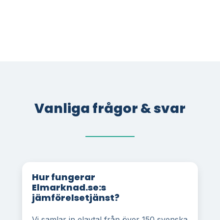
Vanliga frågor & svar
Hur fungerar
Elmarknad.se:s
jämförelsetjänst?
Vi samlar in elavtal från över 150 svenska