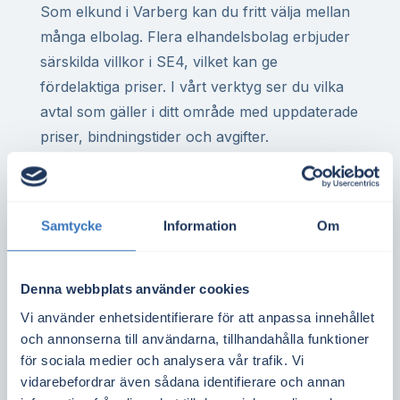
Som elkund i Varberg kan du fritt välja mellan
många elbolag. Flera elhandelsbolag erbjuder
särskilda villkor i SE4, vilket kan ge
fördelaktiga priser. I vårt verktyg ser du vilka
avtal som gäller i ditt område med uppdaterade
priser, bindningstider och avgifter.
Har du elvärme i villa eller driver du ett företag
med hög förbrukning kan rätt elavtal göra stor
skillnad över året. Det gäller även för
Samtycke
Information
Om
bostadsrättsföreningar med gemensam
elanläggning eller elbilsladdning.
Denna webbplats använder cookies
Spotpriset i elområde SE4 styrs av utbud och
Vi använder enhetsidentifierare för att anpassa innehållet
och annonserna till användarna, tillhandahålla funktioner
efterfrågan i regionen. Det påverkas bland
för sociala medier och analysera vår trafik. Vi
annat av vind- och vattenkraft i södra Sverige,
vidarebefordrar även sådana identifierare och annan
tillgången på överföringskapacitet från norr