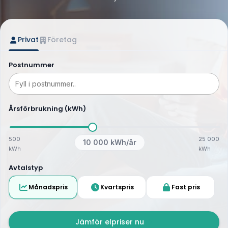
Privat
Företag
Postnummer
Årsförbrukning (kWh)
500
25 000
10 000
kWh/år
kWh
kWh
Avtalstyp
Månadspris
Kvartspris
Fast pris
Jämför elpriser nu