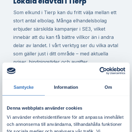
Lokala elavtal i Tierp
Som elkund i Tierp kan du fritt välja mellan ett
stort antal elbolag. Många elhandelsbolag
erbjuder särskilda kampanjer i SE3, vilket
innebär att du kan få bättre villkor än i andra
delar av landet. I vårt verktyg ser du vilka avtal
som gäller just i ditt område – med aktuella
priser, bindningstider och avgifter.
För dig som har elvärme i villa, eller driver
företag med hög elförbrukning, kan rätt elavtal
Samtycke
Information
Om
göra stor skillnad på årsbasis. Det gäller även
för bostadsrättsföreningar med gemensam
elanläggning eller elbilsladdning.
Denna webbplats använder cookies
Vi använder enhetsidentifierare för att anpassa innehållet
Spotpriset i elområde SE3 sätts baserat på
och annonserna till användarna, tillhandahålla funktioner
utbud och efterfrågan i hela regionen. Det
för sociala medier och analysera vår trafik. Vi