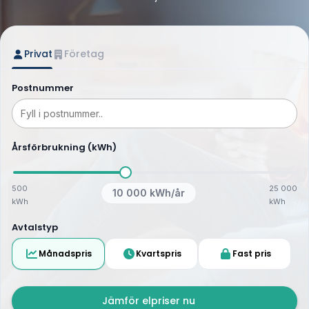
Privat
Företag
Postnummer
Årsförbrukning (kWh)
500
25 000
10 000
kWh/år
kWh
kWh
Avtalstyp
Månadspris
Kvartspris
Fast pris
Jämför elpriser nu