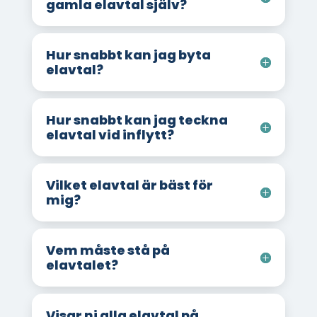
gamla elavtal själv?
Hur snabbt kan jag byta
elavtal?
Hur snabbt kan jag teckna
elavtal vid inflytt?
Vilket elavtal är bäst för
mig?
Vem måste stå på
elavtalet?
Visar ni alla elavtal på