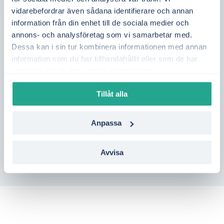
påverkas bland annat av elproduktion från
vidarebefordrar även sådana identifierare och annan
kärnkraft, vattenkraft och vind i Mellansverige,
information från din enhet till de sociala medier och
annons- och analysföretag som vi samarbetar med.
samt tillgången på överföringskapacitet från
Dessa kan i sin tur kombinera informationen med annan
norra Sverige. Genom att följa elpriset dag för
information som du har tillhandahållit eller som de har
dag kan du få bättre kontroll över din
samlat in när du har använt deras tjänster.
elkostnad.
Tillåt alla
Vill du se vilka elavtal som passar bäst i
Tierp?
Gör en kostnadsfri jämförelse på bara
Anpassa
en minut – helt utan bindning.
Avvisa