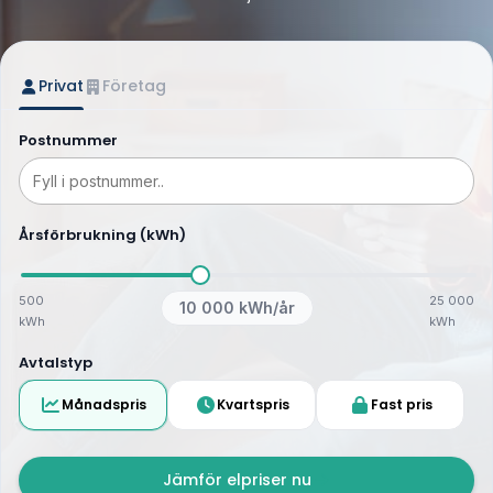
Privat
Företag
Postnummer
Årsförbrukning (kWh)
500
25 000
10 000
kWh/år
kWh
kWh
Avtalstyp
Månadspris
Kvartspris
Fast pris
Jämför elpriser nu