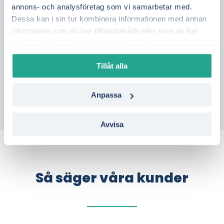
annons- och analysföretag som vi samarbetar med.
Sverige. Genom att följa elpriset dag för dag
Dessa kan i sin tur kombinera informationen med annan
får du bättre kontroll över din elkostnad.
information som du har tillhandahållit eller som de har
samlat in när du har använt deras tjänster.
Vill du se vilka elavtal som passar bäst i
Sjöbo?
Gör en kostnadsfri jämförelse på bara
Tillåt alla
en minut – helt utan bindning.
Anpassa
Avvisa
Så säger våra kunder