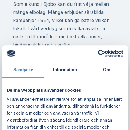
Som elkund i Sjöbo kan du fritt välja mellan
många elbolag. Många erbjuder särskilda
kampanjer i SE4, vilket kan ge bättre villkor
lokalt. I vårt verktyg ser du vilka avtal som
gäller i ditt område – med aktuella priser,
bindningstider och avgifter.
För dig med elvärme i villa, eller för företag
med hög förbrukning, kan rätt elavtal göra
Samtycke
Information
Om
stor skillnad på årsbasis. Det gäller även för
bostadsrättsföreningar med gemensam
elanläggning eller elbilsladdning.
Denna webbplats använder cookies
Vi använder enhetsidentifierare för att anpassa innehållet
Spotpriset i elområde SE4 sätts av utbud och
och annonserna till användarna, tillhandahålla funktioner
efterfrågan i regionen. Det påverkas bland
för sociala medier och analysera vår trafik. Vi
annat av vind- och vattenkraft, import samt
vidarebefordrar även sådana identifierare och annan
hur mycket el som kan överföras från norra
information från din enhet till de sociala medier och