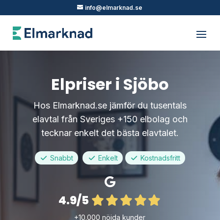
info@elmarknad.se
Elpriser i Sjöbo
Hos Elmarknad.se jämför du tusentals
elavtal från Sveriges +150 elbolag och
tecknar enkelt det bästa elavtalet.
Snabbt
Enkelt
Kostnadsfritt
4.9/5
+10.000 nöjda kunder