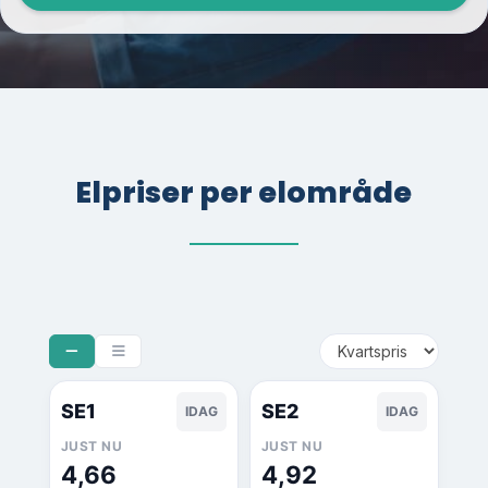
Elpriser per elområde
SE1
SE2
IDAG
IDAG
JUST NU
JUST NU
4,66
4,92