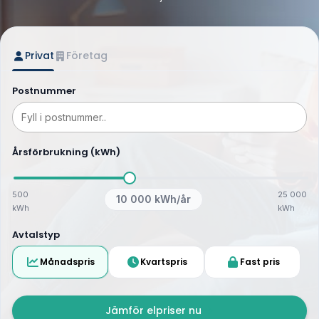
Privat
Företag
Postnummer
Årsförbrukning (kWh)
500
25 000
10 000
kWh/år
kWh
kWh
Avtalstyp
Månadspris
Kvartspris
Fast pris
Jämför elpriser nu