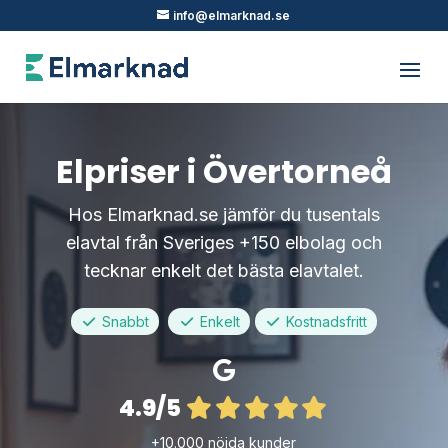
info@elmarknad.se
Elpriser i Övertorneå
Hos Elmarknad.se jämför du tusentals
elavtal från Sveriges +150 elbolag och
tecknar enkelt det bästa elavtalet.
Snabbt
Enkelt
Kostnadsfritt
4.9/5
+10.000 nöjda kunder