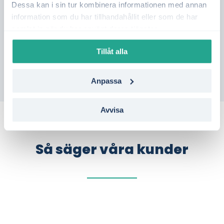
Dessa kan i sin tur kombinera informationen med annan
Vill du se vilka elavtal som passar bäst i
information som du har tillhandahållit eller som de har
samlat in när du har använt deras tjänster.
Övertorneå?
Gör en kostnadsfri jämförelse på
bara en minut – helt utan bindning.
Tillåt alla
Anpassa
Avvisa
Så säger våra kunder