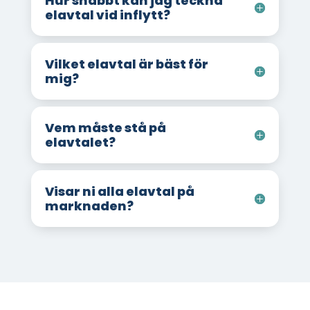
Hur snabbt kan jag teckna
elavtal vid inflytt?
Vilket elavtal är bäst för
mig?
Vem måste stå på
elavtalet?
Visar ni alla elavtal på
marknaden?