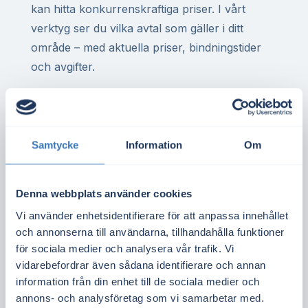
kan hitta konkurrenskraftiga priser. I vårt
verktyg ser du vilka avtal som gäller i ditt
område – med aktuella priser, bindningstider
och avgifter.
För dig med elvärme i villa, eller för företag
med hög elförbrukning, kan rätt elavtal ge stor
besparing över året. Det gäller även för
Samtycke
Information
Om
bostadsrättsföreningar med gemensam
mätning eller elbilsladdning.
Denna webbplats använder cookies
Spotpriset i elområde SE1 styrs av utbud och
Vi använder enhetsidentifierare för att anpassa innehållet
efterfrågan i norra Sverige och påverkas
och annonserna till användarna, tillhandahålla funktioner
bland annat av vattenkraft, vindkraft,
för sociala medier och analysera vår trafik. Vi
temperatur och överföringskapacitet mot
vidarebefordrar även sådana identifierare och annan
övriga elområden. Genom att följa priset dag
information från din enhet till de sociala medier och
annons- och analysföretag som vi samarbetar med.
för dag får du bättre kontroll över kostnaden.