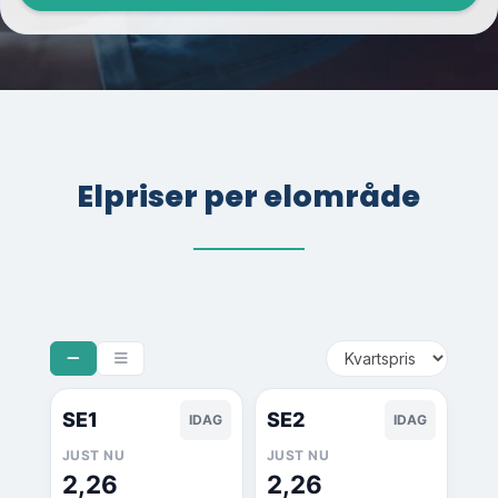
Elpriser per elområde
SE1
SE2
IDAG
IDAG
JUST NU
JUST NU
2,26
2,26