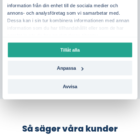
överföringskapacitet från norra Sverige och
information från din enhet till de sociala medier och
annons- och analysföretag som vi samarbetar med.
läget i internationella elflöden. Genom att följa
Dessa kan i sin tur kombinera informationen med annan
priset dag för dag får du bättre kontroll över
information som du har tillhandahållit eller som de har
din elkostnad.
samlat in när du har använt deras tjänster.
Vill du se vilka elavtal som passar bäst i
Tillåt alla
Osby?
Gör en kostnadsfri jämförelse på bara
en minut – helt utan bindning.
Anpassa
Avvisa
Så säger våra kunder