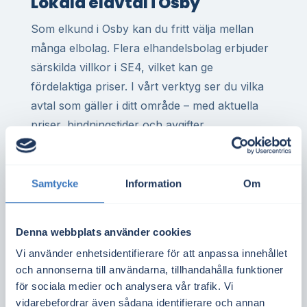
Lokala elavtal i Osby
Som elkund i Osby kan du fritt välja mellan
många elbolag. Flera elhandelsbolag erbjuder
särskilda villkor i SE4, vilket kan ge
fördelaktiga priser. I vårt verktyg ser du vilka
avtal som gäller i ditt område – med aktuella
priser, bindningstider och avgifter.
Har du elvärme i villa eller driver du företag
med hög förbrukning kan rätt avtal göra stor
Samtycke
Information
Om
skillnad på årsbasis. Samma gäller för
bostadsrättsföreningar med gemensam
elanläggning eller elbilsladdning.
Denna webbplats använder cookies
Vi använder enhetsidentifierare för att anpassa innehållet
Spotpriset i elområde SE4 sätts av utbud och
och annonserna till användarna, tillhandahålla funktioner
efterfrågan i regionen. Det påverkas bland
för sociala medier och analysera vår trafik. Vi
annat av vindkraft i söder, tillgången på
vidarebefordrar även sådana identifierare och annan