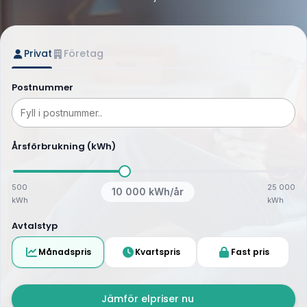
Privat
Företag
Postnummer
Årsförbrukning (kWh)
500
25 000
10 000
kWh/år
kWh
kWh
Avtalstyp
Månadspris
Kvartspris
Fast pris
Jämför elpriser nu