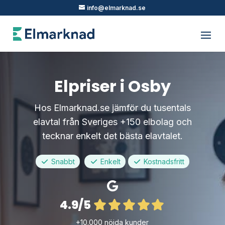
info@elmarknad.se
Elpriser i Osby
Hos Elmarknad.se jämför du tusentals
elavtal från Sveriges +150 elbolag och
tecknar enkelt det bästa elavtalet.
Snabbt
Enkelt
Kostnadsfritt
4.9/5
+10.000 nöjda kunder