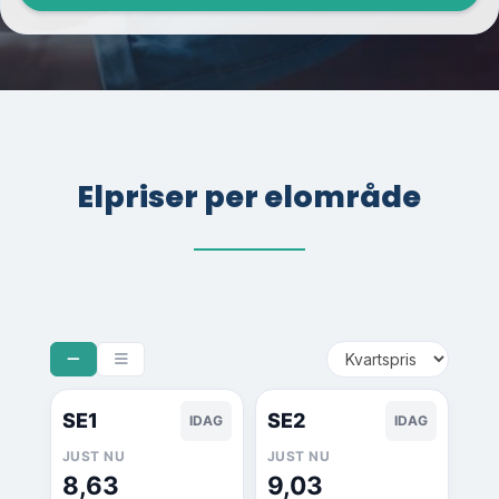
Elpriser per elområde
SE1
SE2
IDAG
IDAG
JUST NU
JUST NU
8,63
9,03