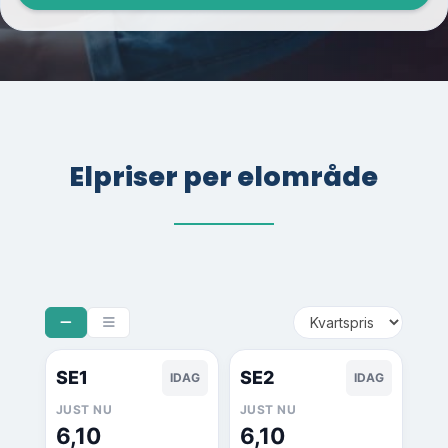
Elpriser per elområde
SE1
SE2
IDAG
IDAG
JUST NU
JUST NU
6,10
6,10