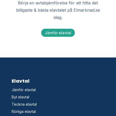
Börja en avtalsjämförelse för att hitta det
billigaste & bästa elavtalet på Elmarknad.se
idag.
Jämför elavtal
Elavtal
Jämför elavtal
Byt elavtal
Teckna elavtal
Rörliga elavtal