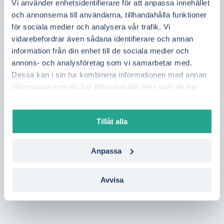
Vi använder enhetsidentifierare för att anpassa innehållet
annat av elproduktion från kärnkraft,
och annonserna till användarna, tillhandahålla funktioner
vattenkraft och vind i Mellansverige, samt
för sociala medier och analysera vår trafik. Vi
kapaciteten att överföra el från norra Sverige.
vidarebefordrar även sådana identifierare och annan
Genom att följa elpriset dag för dag får du
information från din enhet till de sociala medier och
annons- och analysföretag som vi samarbetar med.
bättre kontroll över din elkostnad.
Dessa kan i sin tur kombinera informationen med annan
Vill du se vilka elavtal som passar bäst i
information som du har tillhandahållit eller som de har
samlat in när du har använt deras tjänster.
Nyköping?
Gör en kostnadsfri jämförelse på
en minut – utan bindning, anpassad för
Tillåt alla
privatpersoner, företag och BRF. Du kan även
jämföra offerter på solceller från
Anpassa
kvalitetskontrollerade installatörer för att se
lönsamheten i Nyköping och hur mycket du
Avvisa
kan spara över tid.