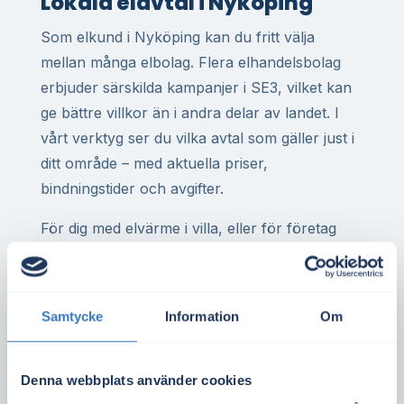
Lokala elavtal i Nyköping
Som elkund i Nyköping kan du fritt välja
mellan många elbolag. Flera elhandelsbolag
erbjuder särskilda kampanjer i SE3, vilket kan
ge bättre villkor än i andra delar av landet. I
vårt verktyg ser du vilka avtal som gäller just i
ditt område – med aktuella priser,
bindningstider och avgifter.
För dig med elvärme i villa, eller för företag
med hög elanvändning, kan rätt elavtal göra
stor skillnad på årsbasis. Det gäller även för
bostadsrättsföreningar med gemensam
Samtycke
Information
Om
elanläggning eller elbilsladdning i Nyköping.
Spotpriset i elområde SE3 sätts av utbud och
Denna webbplats använder cookies
efterfrågan i regionen. Det påverkas bland