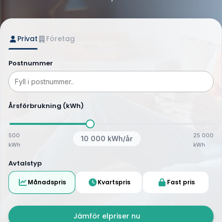
Privat
Företag
Postnummer
Årsförbrukning (kWh)
500
25 000
10 000
kWh/år
kWh
kWh
Avtalstyp
Månadspris
Kvartspris
Fast pris
Jämför elpriser nu