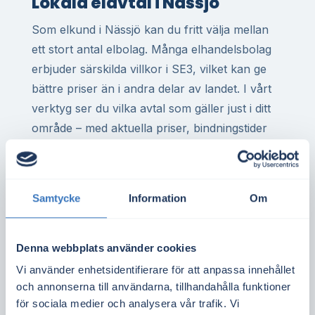
Lokala elavtal i Nässjö
Som elkund i Nässjö kan du fritt välja mellan
ett stort antal elbolag. Många elhandelsbolag
erbjuder särskilda villkor i SE3, vilket kan ge
bättre priser än i andra delar av landet. I vårt
verktyg ser du vilka avtal som gäller just i ditt
område – med aktuella priser, bindningstider
och avgifter.
För dig som har elvärme i villa, eller driver
företag med hög elanvändning, kan rätt elavtal
Samtycke
Information
Om
göra stor skillnad på årsbasis. Det gäller även
för bostadsrättsföreningar med gemensam
Denna webbplats använder cookies
elanläggning eller elbilsladdning i Nässjö.
Vi använder enhetsidentifierare för att anpassa innehållet
och annonserna till användarna, tillhandahålla funktioner
Spotpriset i elområde SE3 sätts av utbud och
för sociala medier och analysera vår trafik. Vi
efterfrågan i hela regionen. Det påverkas