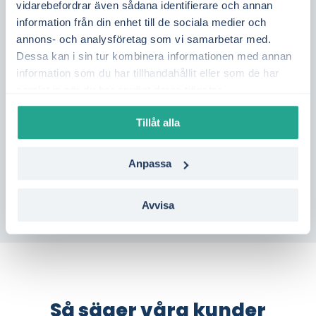
vidarebefordrar även sådana identifierare och annan
bland annat av elproduktion från kärnkraft,
information från din enhet till de sociala medier och
vattenkraft och vind i Mellansverige samt
annons- och analysföretag som vi samarbetar med.
tillgången på överföringskapacitet från norra
Dessa kan i sin tur kombinera informationen med annan
Sverige. Genom att följa elpriset dag för dag
information som du har tillhandahållit eller som de har
samlat in när du har använt deras tjänster.
får du bättre kontroll över din elkostnad.
Vill du se vilka elavtal som passar bäst i
Tillåt alla
Nässjö?
Gör en kostnadsfri jämförelse på bara
en minut – helt utan bindning.
Anpassa
Avvisa
Så säger våra kunder