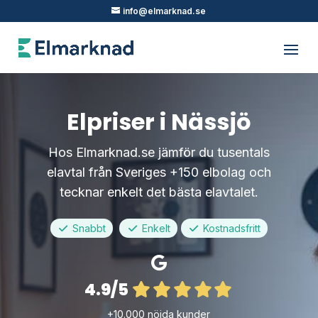
info@elmarknad.se
Elpriser i Nässjö
Hos Elmarknad.se jämför du tusentals
elavtal från Sveriges +150 elbolag och
tecknar enkelt det bästa elavtalet.
Snabbt
Enkelt
Kostnadsfritt
4.9/5
+10.000 nöjda kunder