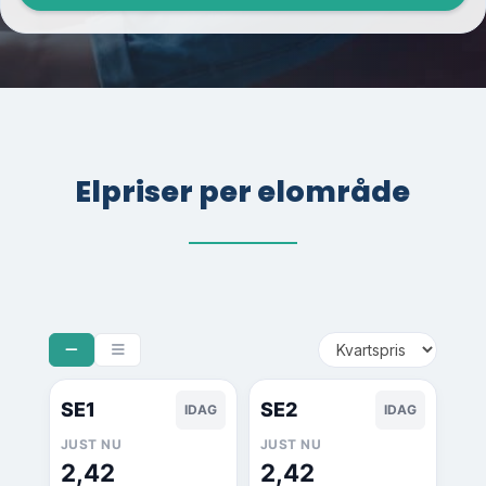
Elpriser per elområde
SE1
SE2
IDAG
IDAG
JUST NU
JUST NU
2,42
2,42