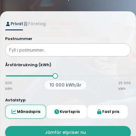
Privat
Företag
Postnummer
Årsförbrukning (kWh)
500
25 000
10 000
kWh/år
kWh
kWh
Avtalstyp
Månadspris
Kvartspris
Fast pris
Jämför elpriser nu