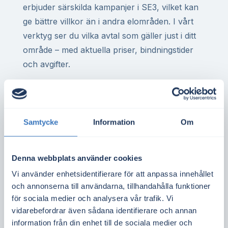
erbjuder särskilda kampanjer i SE3, vilket kan
ge bättre villkor än i andra elområden. I vårt
verktyg ser du vilka avtal som gäller just i ditt
område – med aktuella priser, bindningstider
och avgifter.
För dig med elvärme i villa, eller för företag
med hög elförbrukning i Mora, kan rätt elavtal
göra stor skillnad på årsbasis. Detsamma gäller
Samtycke
Information
Om
för bostadsrättsföreningar med gemensam
elanläggning eller elbilsladdning.
Denna webbplats använder cookies
Spotpriset i elområde SE3 sätts utifrån utbud
Vi använder enhetsidentifierare för att anpassa innehållet
och efterfrågan i regionen. Det påverkas bland
och annonserna till användarna, tillhandahålla funktioner
annat av kärnkraft, vattenkraft och vind i
för sociala medier och analysera vår trafik. Vi
Mellansverige samt tillgången på
vidarebefordrar även sådana identifierare och annan
överföringskapacitet från norra Sverige.
information från din enhet till de sociala medier och