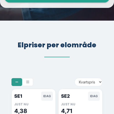
Elpriser per elområde
SE1
SE2
IDAG
IDAG
JUST NU
JUST NU
4,38
4,71