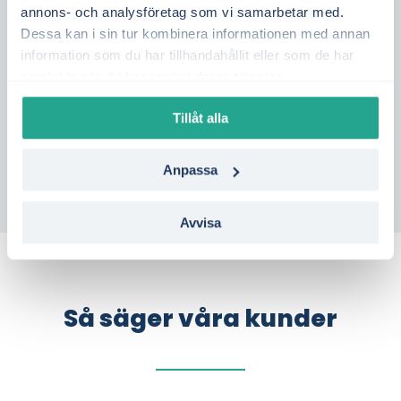
annons- och analysföretag som vi samarbetar med.
Genom att följa elpriset dag för dag får du
Dessa kan i sin tur kombinera informationen med annan
bättre kontroll över din elkostnad.
information som du har tillhandahållit eller som de har
samlat in när du har använt deras tjänster.
Vill du se vilka elavtal som passar bäst i
Mora?
Gör en kostnadsfri jämförelse på bara
Tillåt alla
en minut – helt utan bindning.
Anpassa
Avvisa
Så säger våra kunder