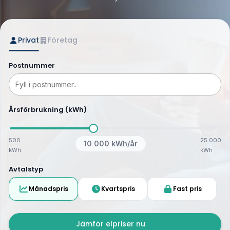
Privat
Företag
Postnummer
Årsförbrukning (kWh)
500
25 000
10 000
kWh/år
kWh
kWh
Avtalstyp
Månadspris
Kvartspris
Fast pris
Jämför elpriser nu