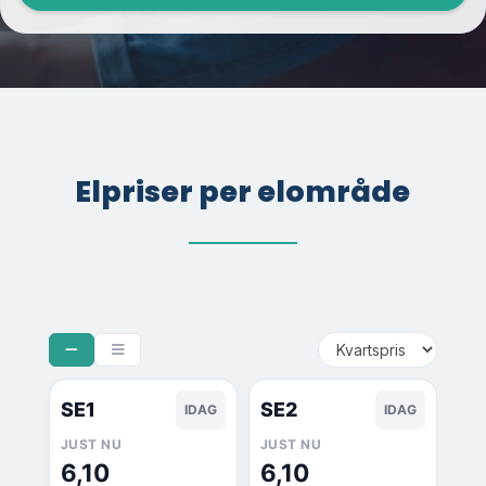
Elpriser per elområde
SE1
SE2
IDAG
IDAG
JUST NU
JUST NU
6,10
6,10