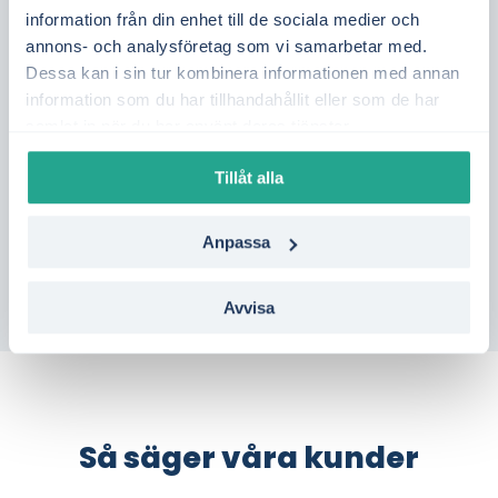
vattenkraft och vind i Mellansverige, samt
information från din enhet till de sociala medier och
annons- och analysföretag som vi samarbetar med.
tillgången på överföringskapacitet från norra
Dessa kan i sin tur kombinera informationen med annan
Sverige. Genom att följa elpriset dag för dag
information som du har tillhandahållit eller som de har
får du bättre kontroll över din elkostnad.
samlat in när du har använt deras tjänster.
Vill du se vilka elavtal som passar bäst i Kil?
Tillåt alla
Gör en kostnadsfri jämförelse på en minut –
helt utan bindning.
Anpassa
Avvisa
Så säger våra kunder