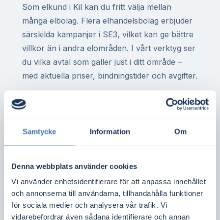
Som elkund i Kil kan du fritt välja mellan
många elbolag. Flera elhandelsbolag erbjuder
särskilda kampanjer i SE3, vilket kan ge bättre
villkor än i andra elområden. I vårt verktyg ser
du vilka avtal som gäller just i ditt område –
med aktuella priser, bindningstider och avgifter.
För dig som har elvärme i villa, eller driver
företag med hög elförbrukning, kan rätt elavtal
göra stor skillnad på årsbasis. Det gäller även
Samtycke
Information
Om
för bostadsrättsföreningar med gemensam
elanläggning eller elbilsladdning i Kil med
omnejd.
Denna webbplats använder cookies
Vi använder enhetsidentifierare för att anpassa innehållet
Spotpriset i elområde SE3 sätts av utbud och
och annonserna till användarna, tillhandahålla funktioner
efterfrågan i hela regionen. Det påverkas
för sociala medier och analysera vår trafik. Vi
bland annat av elproduktion från kärnkraft,
vidarebefordrar även sådana identifierare och annan