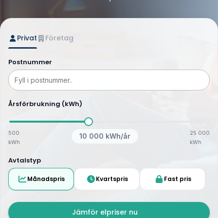
Privat
Företag
Postnummer
Årsförbrukning (kWh)
500
25 000
10 000
kWh/år
kWh
kWh
Avtalstyp
Månadspris
Kvartspris
Fast pris
Jämför elpriser nu