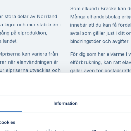
Som elkund i Bräcke kan du f
r stora delar av Norrland
Många elhandelsbolag erbju
ta lägre och mer stabila än i
innebär att du kan få fördela
gång på elproduktion,
avtal som gäller just i ditt
a landet.
bindningstider och avgifter.
elpriserna kan variera från
För dig som har elvärme i vi
ntrar när elanvändningen är
elförbrukning, kan rätt elav
 hur elpriserna utvecklas och
gäller även för bostadsrä
örbrukningsprofil.
eller elbilsladdning.
al från över 150 elbolag,
Spotpriset i elområde SE2 s
n se både fasta och rörliga
hela regionen. Det påverka
Information
r timme – för att avgöra när
vattenkraft och vind i Norr
al. Allt sker helt
överföringskapacitet mellan
cookies
k över dina alternativ,
för dag kan du få bättre ko