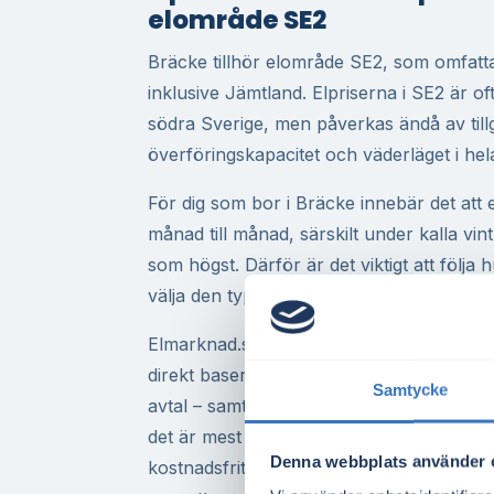
elområde SE2
Bräcke tillhör elområde SE2, som omfatta
inklusive Jämtland. Elpriserna i SE2 är of
södra Sverige, men påverkas ändå av till
överföringskapacitet och väderläget i hel
För dig som bor i Bräcke innebär det att 
månad till månad, särskilt under kalla vi
som högst. Därför är det viktigt att följa
välja den typ av elavtal som passar din f
Elmarknad.se hjälper dig att jämföra elavt
direkt baserat på ditt postnummer. Du ka
Samtycke
avtal – samt aktuella spotpriser timme fö
det är mest fördelaktigt att teckna nytt avt
Denna webbplats använder 
kostnadsfritt och du får en tydlig överblic