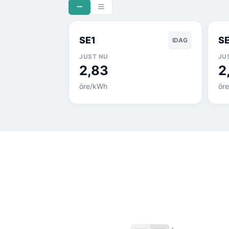
SE1
S
IDAG
JUST NU
JU
2,83
2
öre/kWh
ör