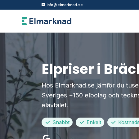
info@elmarknad.se
Elpriser i Brä
Hos Elmarknad.se jämför du tusen
Sveriges +150 elbolag och teckna
elavtalet.
Snabbt
Enkelt
Kostnadsf