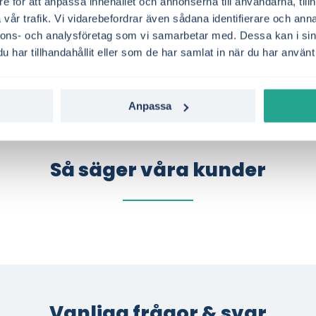
e för att anpassa innehållet och annonserna till användarna, tillh
river företag i Bräcke.
Vill du se vilka elavtal s
vår trafik. Vi vidarebefordrar även sådana identifierare och anna
? Med ett timprisavtal i SE2
kostnadsfri jämförelse på b
nnons- och analysföretag som vi samarbetar med. Dessa kan i sin
har tillhandahållit eller som de har samlat in när du har använt 
till tider med lägre spotpris
Anpassa
Så säger våra kunder
Vanliga frågor & svar