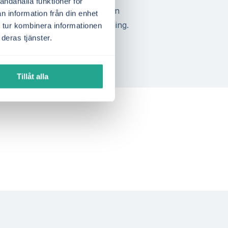
andahålla funktioner för
om passar bäst i Bräcke?
Gör en
n information från din enhet
ara en minut – helt utan bindning.
 tur kombinera informationen
deras tjänster.
Tillåt alla