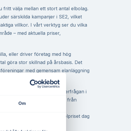
ritt välja mellan ett stort antal elbolag.
der särskilda kampanjer i SE2, vilket
ktiga villkor. I vårt verktyg ser du vilka
 område – med aktuella priser,
lla, eller driver företag med hög
tal göra stor skillnad på årsbasis. Det
ttsföreningar med gemensam elanläggning
ätts baserat på utbud och efterfrågan i
s bland annat av elproduktion från
Om
land samt tillgången på
 elområden. Genom att följa elpriset dag
ntroll över din elkostnad.