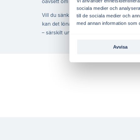
Vi använder enhetsidentifierar
oavsett om du bor i villa, lägenhet eller d
sociala medier och analysera 
Vill du sänka dina elkostnader ytterligare
till de sociala medier och a
med annan information som du 
kan det löna sig att styra elförbrukningen 
– särskilt under höst och vår.
Avvisa