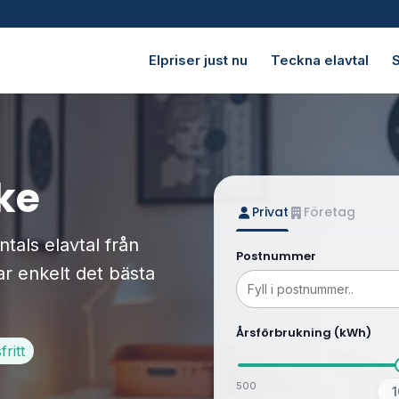
Elpriser just nu
Teckna elavtal
S
cke
Privat
Företag
tals elavtal från
Postnummer
r enkelt det bästa
Årsförbrukning (kWh)
ritt
500