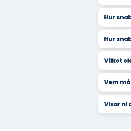
Hur snab
Hur snab
Vilket el
Vem måst
Visar ni