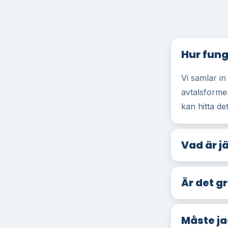
Hur fung
Vi samlar in
avtalsforme
kan hitta det
Vad är j
Är det g
Måste ja