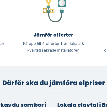
Jämför offerter
och
Få upp till 4 offerter från lokala &
kvalitetssäkrade installatörer.
ö
Därför ska du jämföra elpriser
rkas du som bor i
Lokala elavtal i 