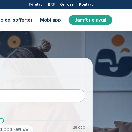
Företag
BRF
Om oss
Kontakt
olcellsofferter
Mobilapp
Jämför elavtal
25 000
10 000
kWh/år