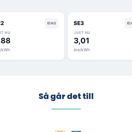
E2
SE3
IDAG
ID
ST NU
JUST NU
,88
3,01
e/kWh
öre/kWh
Så går det till