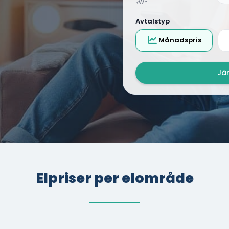
kWh
Avtalstyp
Månadspris
Jäm
Elpriser per elområde