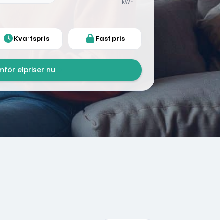
kWh
Kvartspris
Fast pris
för elpriser nu