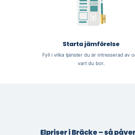
Starta jämförelse
Fyll i vilka tjänster du är intresserad av 
vart du bor.
Elpriser i Bräcke – så påve