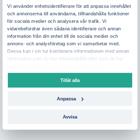
för bostadsrättsföreningar med gemensam
Vi använder enhetsidentifierare för att anpassa innehållet
elanläggning eller elbilsladdning i Botkyrka.
och annonserna till användarna, tillhandahålla funktioner
för sociala medier och analysera vår trafik. Vi
Spotpriset i elområde SE3 sätts baserat på
vidarebefordrar även sådana identifierare och annan
utbud och efterfrågan i hela regionen. Det
information från din enhet till de sociala medier och
påverkas bland annat av elproduktion från
annons- och analysföretag som vi samarbetar med.
kärnkraft, vattenkraft och vind i Mellansverige,
Dessa kan i sin tur kombinera informationen med annan
samt tillgången på överföringskapacitet från
information som du har tillhandahållit eller som de har
samlat in när du har använt deras tjänster.
norra Sverige. Genom att följa elpriset dag för
dag kan du få bättre kontroll över din
Tillåt alla
elkostnad och lättare välja mellan rörligt,
timpris och fasta elavtal.
Anpassa
Vill du se vilka elavtal som passar bäst i
Botkyrka?
Gör en kostnadsfri jämförelse på
Avvisa
bara en minut – helt utan bindning.