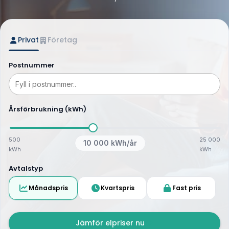
Privat
Företag
Postnummer
Årsförbrukning (kWh)
500
25 000
10 000
kWh/år
kWh
kWh
Avtalstyp
Månadspris
Kvartspris
Fast pris
Jämför elpriser nu