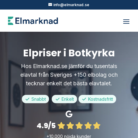
info@elmarknad.se
Elpriser i Botkyrka
Hos Elmarknad.se jämför du tusentals
elavtal från Sveriges +150 elbolag och
tecknar enkelt det bästa elavtalet.
Snabbt
Enkelt
Kostnadsfritt
4.9/5
+10.000 nöjda kunder