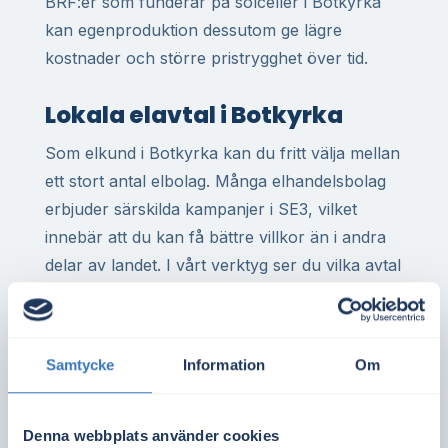
BRF:er som funderar på solceller i Botkyrka
kan egenproduktion dessutom ge lägre
kostnader och större pristrygghet över tid.
Lokala elavtal i Botkyrka
Som elkund i Botkyrka kan du fritt välja mellan
ett stort antal elbolag. Många elhandelsbolag
erbjuder särskilda kampanjer i SE3, vilket
innebär att du kan få bättre villkor än i andra
delar av landet. I vårt verktyg ser du vilka avtal
som gäller just i ditt område – med aktuella
priser, bindningstider och avgifter.
För dig som har elvärme i villa, eller driver
Samtycke
Information
Om
företag med hög elförbrukning, kan rätt elavtal
göra stor skillnad på årsbasis. Det gäller även
Denna webbplats använder cookies