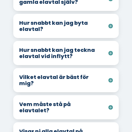
gamla elavtal själv?
Hur snabbt kan jag byta
elavtal?
Hur snabbt kan jag teckna
elavtal vid inflytt?
Vilket elavtal är bäst för
mig?
Vem måste stå på
elavtalet?
Visar ni alla elavtal på