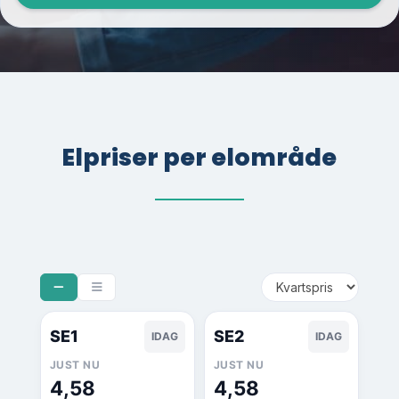
Elpriser per elområde
SE1
SE2
IDAG
IDAG
JUST NU
JUST NU
4,58
4,58