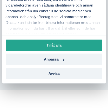
påverkas bland annat av elproduktion från
vidarebefordrar även sådana identifierare och annan
kärnkraft, vattenkraft och vind i Mellansverige
information från din enhet till de sociala medier och
annons- och analysföretag som vi samarbetar med.
samt tillgången på överföringskapacitet från
Dessa kan i sin tur kombinera informationen med annan
norra Sverige. Genom att följa elpriset dag för
information som du har tillhandahållit eller som de har
dag kan du få bättre kontroll över din
samlat in när du har använt deras tjänster.
elkostnad.
Tillåt alla
Vill du se vilka elavtal som passar bäst i
Arvika?
Gör en kostnadsfri jämförelse på en
Anpassa
minut – helt utan bindning på Elmarknad.se.
Avvisa