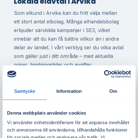
Lokala elavtal i Arvika
Som elkund i Arvika kan du fritt välja mellan
ett stort antal elbolag. Många elhandelsbolag
erbjuder särskilda kampanjer i SE3, vilket
innebär att du kan få bättre villkor än i andra
delar av landet. I vårt verktyg ser du vilka avtal
som gäller just i ditt område – med aktuella
priser, bindningstider och avgifter.
För dig som har elvärme i villa, eller driver
företag med hög elförbrukning i Arvika, kan
Samtycke
Information
Om
rätt elavtal göra stor skillnad på årsbasis. Det
gäller även för bostadsrättsföreningar med
gemensam elanläggning eller elbilsladdning.
Denna webbplats använder cookies
Vi använder enhetsidentifierare för att anpassa innehållet
Spotpriset i elområde SE3 sätts baserat på
och annonserna till användarna, tillhandahålla funktioner
utbud och efterfrågan i hela regionen. Det
för sociala medier och analysera vår trafik. Vi