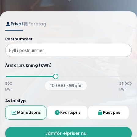
Privat
Företag
Postnummer
Årsförbrukning (kWh)
500
25 000
10 000
kWh/år
kWh
kWh
Avtalstyp
Månadspris
Kvartspris
Fast pris
Jämför elpriser nu