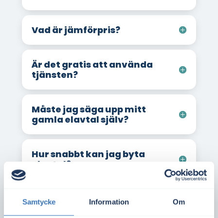
Vad är jämförpris?
Är det gratis att använda
tjänsten?
Måste jag säga upp mitt
gamla elavtal själv?
Hur snabbt kan jag byta
elavtal?
Hur snabbt kan jag teckna
Samtycke
Information
Om
elavtal vid inflytt?