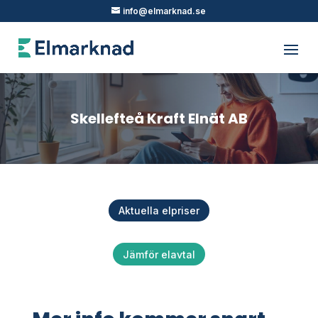
info@elmarknad.se
Skellefteå Kraft Elnät AB
Aktuella elpriser
Jämför elavtal