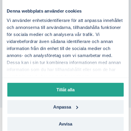
Denna webbplats använder cookies
Vilket elavtal är bäst för
Vi använder enhetsidentifierare för att anpassa innehållet
mig?
och annonserna till användarna, tillhandahålla funktioner
för sociala medier och analysera vår trafik. Vi
Vem måste stå på
vidarebefordrar även sådana identifierare och annan
elavtalet?
information från din enhet till de sociala medier och
annons- och analysföretag som vi samarbetar med.
Dessa kan i sin tur kombinera informationen med annan
Visar ni alla elavtal på
information som du har tillhandahållit eller som de har
marknaden?
samlat in när du har använt deras tjänster.
Tillåt alla
Anpassa
Avvisa