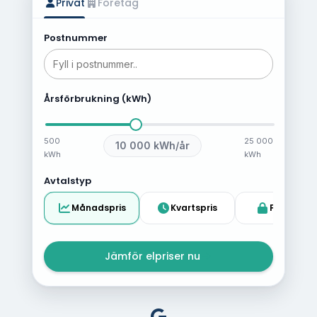
Privat
Företag
Postnummer
Årsförbrukning (kWh)
500
25 000
10 000
kWh/år
kWh
kWh
Avtalstyp
Månadspris
Kvartspris
Fast pris
Jämför elpriser nu