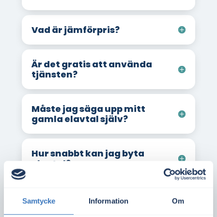
Vad är jämförpris?
Är det gratis att använda
tjänsten?
Måste jag säga upp mitt
gamla elavtal själv?
Hur snabbt kan jag byta
elavtal?
Hur snabbt kan jag teckna
Samtycke
Information
Om
elavtal vid inflytt?