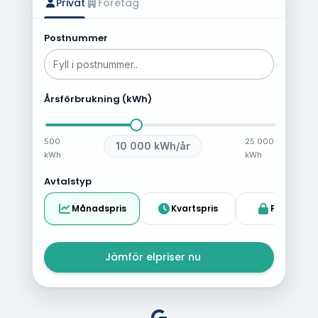
Privat
Företag
Postnummer
Årsförbrukning (kWh)
500
25 000
10 000
kWh/år
kWh
kWh
Avtalstyp
Månadspris
Kvartspris
Fast pris
Jämför elpriser nu