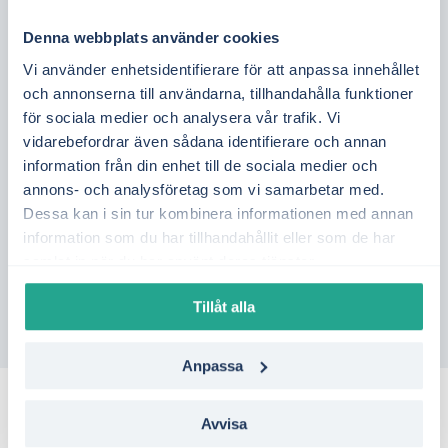
Denna webbplats använder cookies
Vilket elavtal är bäst för
Vi använder enhetsidentifierare för att anpassa innehållet
mig?
och annonserna till användarna, tillhandahålla funktioner
för sociala medier och analysera vår trafik. Vi
Vem måste stå på
vidarebefordrar även sådana identifierare och annan
elavtalet?
information från din enhet till de sociala medier och
annons- och analysföretag som vi samarbetar med.
Dessa kan i sin tur kombinera informationen med annan
Visar ni alla elavtal på
information som du har tillhandahållit eller som de har
marknaden?
samlat in när du har använt deras tjänster.
Tillåt alla
Anpassa
Avvisa