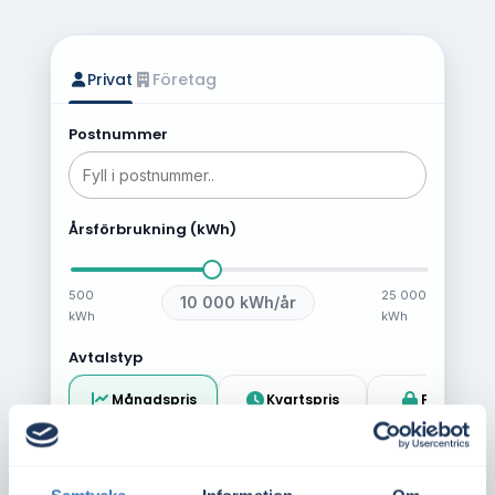
Privat
Företag
Postnummer
Årsförbrukning (kWh)
500
25 000
10 000
kWh/år
kWh
kWh
Avtalstyp
Månadspris
Kvartspris
Fast pris
Jämför elpriser nu