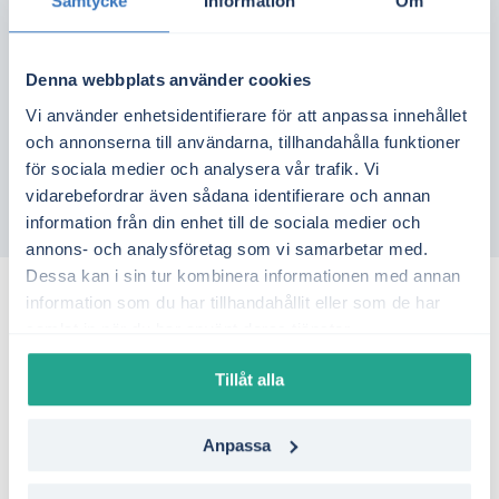
Samtycke
Information
Om
Denna webbplats använder cookies
4.9/5
Vi använder enhetsidentifierare för att anpassa innehållet
och annonserna till användarna, tillhandahålla funktioner
+10.000 nöjda kunder
för sociala medier och analysera vår trafik. Vi
vidarebefordrar även sådana identifierare och annan
information från din enhet till de sociala medier och
annons- och analysföretag som vi samarbetar med.
Dessa kan i sin tur kombinera informationen med annan
information som du har tillhandahållit eller som de har
samlat in när du har använt deras tjänster.
Så säger våra kunder
Tillåt alla
Anpassa