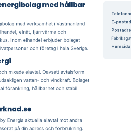
 energibolag med hållbar
Telefon
E-postad
gibolag med verksamhet i Västmanland
Postadre
lhandel, elnät, fjärrvärme och
Fabriksga
okus. Inom elhandel erbjuder bolaget
Hemsida
rivatpersoner och företag i hela Sverige.
ergi
och mixade elavtal. Oavsett avtalsform
vudsakligen vatten- och vindkraft. Bolaget
kal förankring, hållbarhet och stabil
arknad.se
y Energis aktuella elavtal mot andra
aserat på din adress och förbrukning.