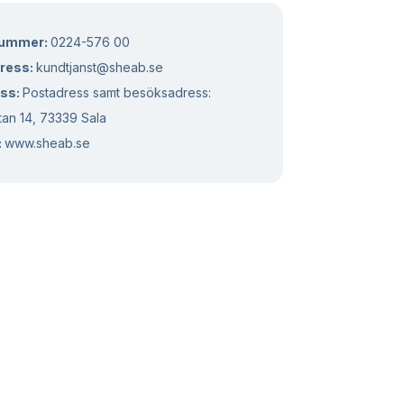
nummer:
0224-576 00
ress:
kundtjanst@sheab.se
ss:
Postadress samt besöksadress:
tan 14, 73339 Sala
:
www.sheab.se