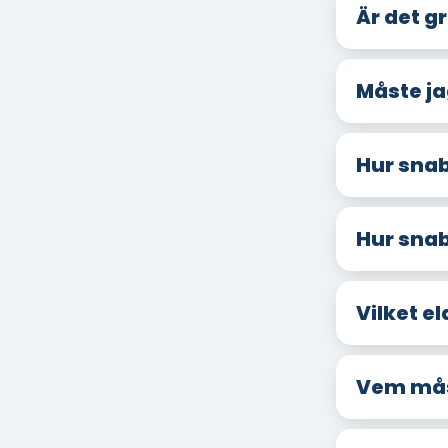
Är det g
Måste ja
Hur snab
Hur snab
Vilket el
Vem måst