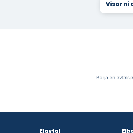
Visar ni
Börja en avtalsjä
Elavtal
Elb