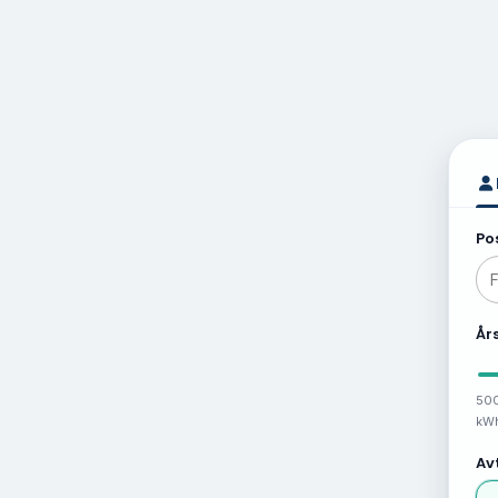
Po
År
50
kW
Av