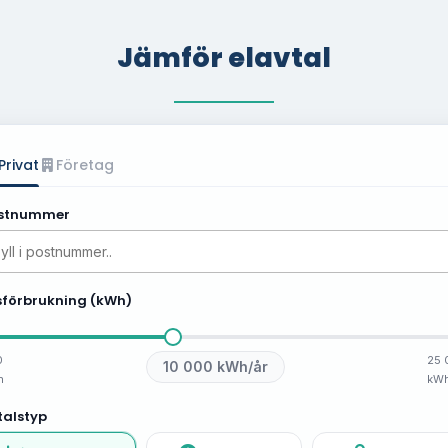
Jämför elavtal
Privat
Företag
stnummer
sförbrukning (kWh)
0
25 
10 000
kWh/år
h
kW
talstyp