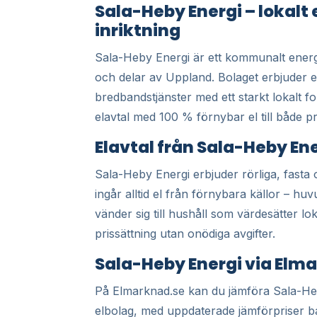
Sala-Heby Energi – lokalt
inriktning
Sala-Heby Energi är ett kommunalt ener
och delar av Uppland. Bolaget erbjuder e
bredbandstjänster med ett starkt lokalt f
elavtal med 100 % förnybar el till både p
Elavtal från Sala-Heby En
Sala-Heby Energi erbjuder rörliga, fasta 
ingår alltid el från förnybara källor – hu
vänder sig till hushåll som värdesätter lo
prissättning utan onödiga avgifter.
Sala-Heby Energi via Elm
På Elmarknad.se kan du jämföra Sala-Heb
elbolag, med uppdaterade jämförpriser b