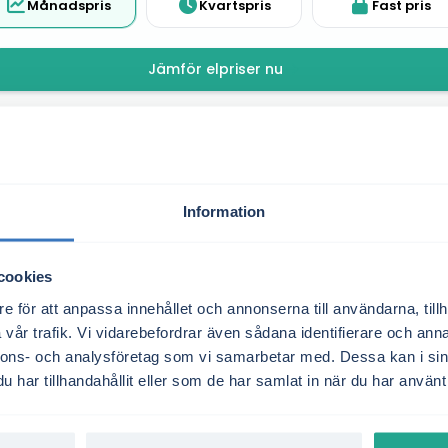
Månadspris
Kvartspris
Fast pris
Jämför elpriser nu
4.9/5
Information
+10.000 nöjda kunder
cookies
e för att anpassa innehållet och annonserna till användarna, tillh
vår trafik. Vi vidarebefordrar även sådana identifierare och anna
Så säger våra kunder
nnons- och analysföretag som vi samarbetar med. Dessa kan i sin
har tillhandahållit eller som de har samlat in när du har använt 