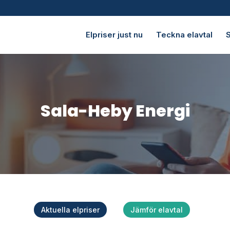
Elpriser just nu
Teckna elavtal
S
Sala-Heby Energi
Aktuella elpriser
Jämför elavtal