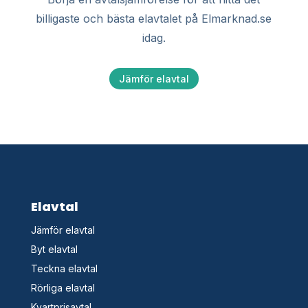
billigaste och bästa elavtalet på Elmarknad.se
idag.
Jämför elavtal
Elavtal
Jämför elavtal
Byt elavtal
Teckna elavtal
Rörliga elavtal
Kvartprisavtal