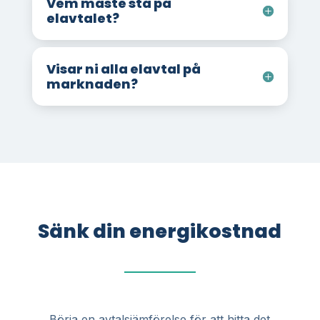
Vem måste stå på
elavtalet?
Visar ni alla elavtal på
marknaden?
Sänk din energikostnad
Börja en avtalsjämförelse för att hitta det