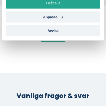
Tillåt alla
Anpassa
Så säger våra kunder
Avvisa
Vanliga frågor & svar