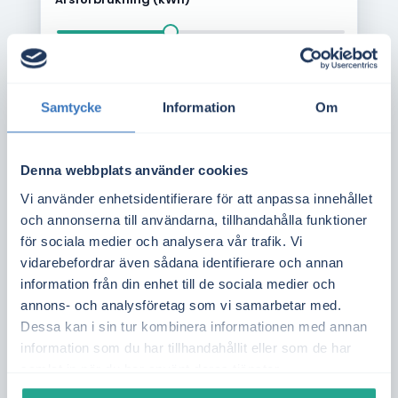
500
25 000
10 000
kWh/år
kWh
kWh
Avtalstyp
Samtycke
Information
Om
Månadspris
Kvartspris
Fast pris
Denna webbplats använder cookies
Jämför elpriser nu
Vi använder enhetsidentifierare för att anpassa innehållet
och annonserna till användarna, tillhandahålla funktioner
för sociala medier och analysera vår trafik. Vi
vidarebefordrar även sådana identifierare och annan
information från din enhet till de sociala medier och
4.9/5
annons- och analysföretag som vi samarbetar med.
Dessa kan i sin tur kombinera informationen med annan
+10.000 nöjda kunder
information som du har tillhandahållit eller som de har
samlat in när du har använt deras tjänster.