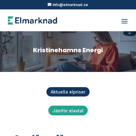
info@elmarknad.se
Kristinehamns Energi
Aktuella elpriser
Jämför elavtal