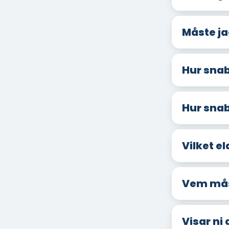
Måste ja
Hur snab
Hur snab
Vilket el
Vem måst
Visar ni