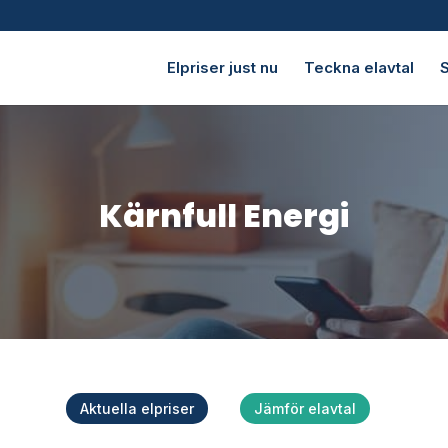
Elpriser just nu
Teckna elavtal
S
Kärnfull Energi
Aktuella elpriser
Jämför elavtal