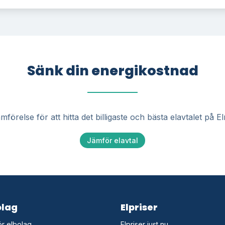
Sänk din energikostnad
mförelse för att hitta det billigaste och bästa elavtalet på 
Jämför elavtal
olag
Elpriser
r elbolag
Elpriser just nu