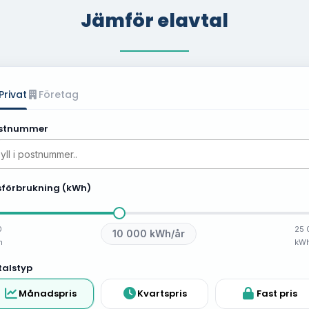
Jämför elavtal
Privat
Företag
stnummer
sförbrukning (kWh)
0
25 
10 000
kWh/år
h
kW
talstyp
Månadspris
Kvartspris
Fast pris