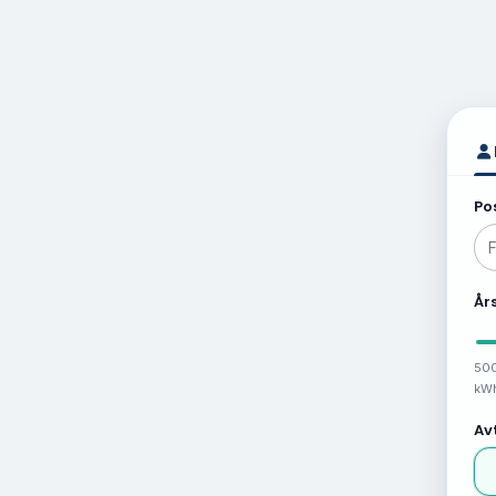
Po
År
50
kW
Av