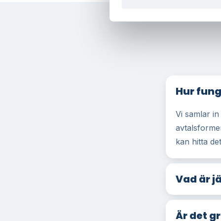
Hur fung
Vi samlar in
avtalsforme
kan hitta det
Vad är j
Är det g