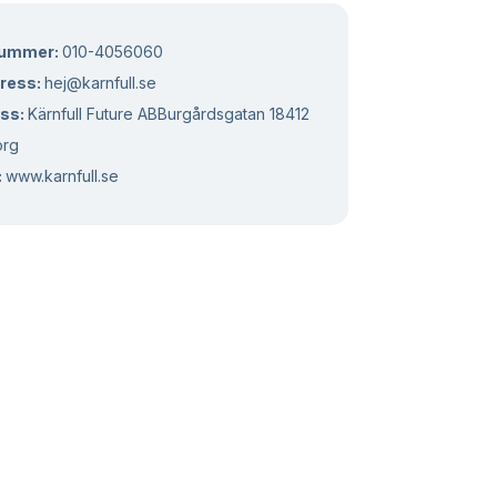
nummer:
010-4056060
ress:
hej@karnfull.se
ss:
Kärnfull Future ABBurgårdsgatan 18412
org
:
www.karnfull.se