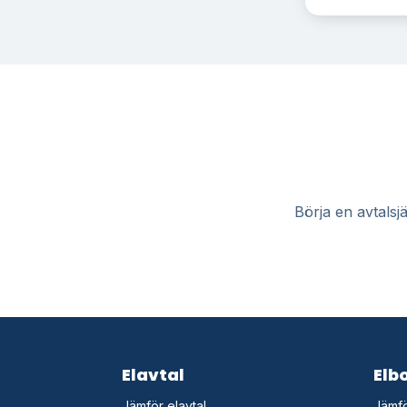
Börja en avtalsjä
Elavtal
Elb
Jämför elavtal
Jämfö