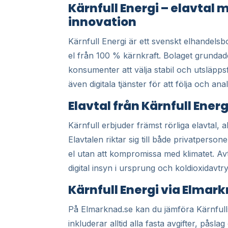
Kärnfull Energi – elavtal
innovation
Kärnfull Energi är ett svenskt elhandelsb
el från 100 % kärnkraft. Bolaget grundad
konsumenter att välja stabil och utsläppsf
även digitala tjänster för att följa och an
Elavtal från Kärnfull Energ
Kärnfull erbjuder främst rörliga elavtal, 
Elavtalen riktar sig till både privatpersoner
el utan att kompromissa med klimatet. Avta
digital insyn i ursprung och koldioxidavtr
Kärnfull Energi via Elmar
På Elmarknad.se kan du jämföra Kärnfull
inkluderar alltid alla fasta avgifter, påsl