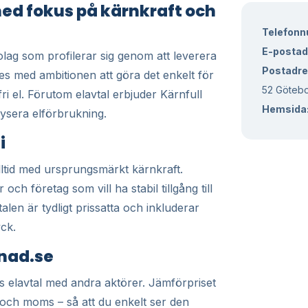
 med fokus på kärnkraft och
Telefon
E-postad
olag som profilerar sig genom att leverera
Postadre
es med ambitionen att göra det enkelt för
52 Göteb
ri el. Förutom elavtal erbjuder Kärnfull
Hemsida
alysera elförbrukning.
i
alltid med ursprungsmärkt kärnkraft.
 och företag som vill ha stabil tillgång till
len är tydligt prissatta och inkluderar
yck.
knad.se
s elavtal med andra aktörer. Jämförpriset
ag och moms – så att du enkelt ser den