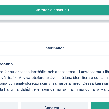
Jämför elpriser nu
4.9/5
+10.000 nöjda kunder
Information
cookies
e för att anpassa innehållet och annonserna till användarna, tillh
Så säger våra kunder
vår trafik. Vi vidarebefordrar även sådana identifierare och anna
nnons- och analysföretag som vi samarbetar med. Dessa kan i sin
har tillhandahållit eller som de har samlat in när du har använt 
Anpassa