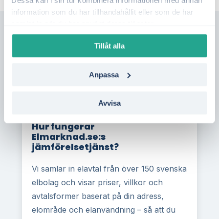
Dessa kan i sin tur kombinera informationen med annan
information som du har tillhandahållit eller som de har
samlat in när du har använt deras tjänster.
Tillåt alla
Vanliga frågor & svar
Anpassa
Avvisa
Hur fungerar
Elmarknad.se:s
jämförelsetjänst?
Vi samlar in elavtal från över 150 svenska
elbolag och visar priser, villkor och
avtalsformer baserat på din adress,
elområde och elanvändning – så att du