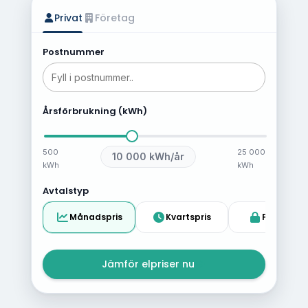
Privat
Företag
Postnummer
Årsförbrukning (kWh)
500
25 000
10 000
kWh/år
kWh
kWh
Avtalstyp
Månadspris
Kvartspris
Fast pris
Jämför elpriser nu