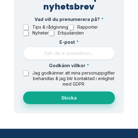
nyhetsbrev
Vad vill du prenumerera på?
*
Tips & rådgivning
Rapporter
Nyheter
Erbjudanden
E-post
*
G
Godkänn villkor
*
o
Jag godkänner att mina personuppgifter
d
behandlas & jag blir kontaktad i enlighet
k
med GDPR
ä
n
Skicka
n
*
p
å
?