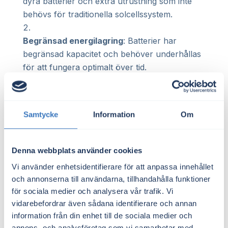
dyra batterier och extra utrustning som inte
behövs för traditionella solcellssystem.
Begränsad energilagring
: Batterier har
begränsad kapacitet och behöver underhållas
för att fungera optimalt över tid.
Ingen försäljning av överskottsel
: När du är
off grid kan du inte sälja överskottsenergi
Samtycke
Information
Om
tillbaka till elnätet, vilket är möjligt med on grid-
system.
Denna webbplats använder cookies
Är off grid-solceller något för
Vi använder enhetsidentifierare för att anpassa innehållet
dig?
och annonserna till användarna, tillhandahålla funktioner
Om du överväger att gå off grid är det viktigt
för sociala medier och analysera vår trafik. Vi
vidarebefordrar även sådana identifierare och annan
att väga för- och nackdelarna noga. Off grid-
information från din enhet till de sociala medier och
lösningar kan vara bra för dem som bor i
annons- och analysföretag som vi samarbetar med.