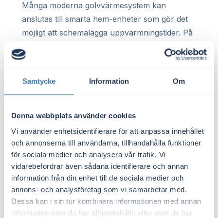
Många moderna golvvärmesystem kan
anslutas till smarta hem-enheter som gör det
möjligt att schemalägga uppvärmningstider. På
så sätt kan du undvika att värmen är på när
den inte behövs och bara värma upp rummet
vid specifika tider, till exempel på morgonen
Samtycke
Information
Om
eller kvällen.
Sammanfattning
Denna webbplats använder cookies
Golvvärme kan vara ett bekvämt och effektivt
Vi använder enhetsidentifierare för att anpassa innehållet
sätt att värma ditt hem, men den kan också dra
och annonserna till användarna, tillhandahålla funktioner
mycket el om den används felaktigt. Beroende
för sociala medier och analysera vår trafik. Vi
vidarebefordrar även sådana identifierare och annan
på golvytans storlek och hur länge värmen är
information från din enhet till de sociala medier och
på, kan den totala årliga elförbrukningen för
annons- och analysföretag som vi samarbetar med.
golvvärme ligga mellan 500 och 2 500 kWh.
Dessa kan i sin tur kombinera informationen med annan
Genom att använda en termostat, anpassa
information som du har tillhandahållit eller som de har