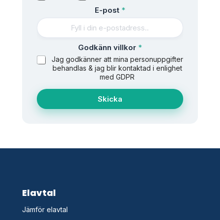
E
E-post
*
-
p
o
s
Godkänn villkor
*
t
Jag godkänner att mina personuppgifter
V
behandlas & jag blir kontaktad i enlighet
a
med GDPR
d
V
Skicka
a
d
Elavtal
Jämför elavtal