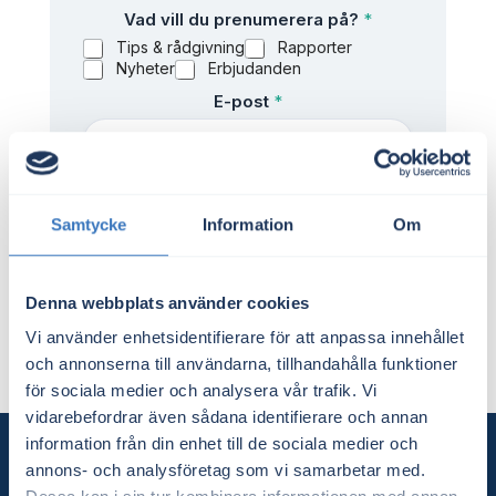
Vad vill du prenumerera på?
*
Tips & rådgivning
Rapporter
Nyheter
Erbjudanden
E-post
*
p
Godkänn villkor
*
r
Jag godkänner att mina personuppgifter
e
Samtycke
Information
Om
behandlas & jag blir kontaktad i enlighet
n
med GDPR
u
m
Skicka
Denna webbplats använder cookies
e
r
Vi använder enhetsidentifierare för att anpassa innehållet
e
och annonserna till användarna, tillhandahålla funktioner
r
a
för sociala medier och analysera vår trafik. Vi
G
vidarebefordrar även sådana identifierare och annan
o
information från din enhet till de sociala medier och
d
annons- och analysföretag som vi samarbetar med.
k
ä