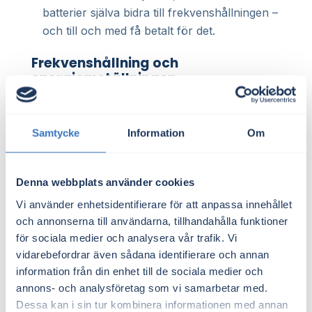
batterier själva bidra till frekvenshållningen –
och till och med få betalt för det.
Frekvenshållning och
energiomställningen
I takt med att vi fasar ut planerbar
elproduktion (som kärnkraft och vattenkraft)
Samtycke
Information
Om
och ökar andelen väderberoende energi (som
sol och vind), blir frekvenshållning ännu
viktigare.
Denna webbplats använder cookies
Vi använder enhetsidentifierare för att anpassa innehållet
Väderberoende produktion är mindre
och annonserna till användarna, tillhandahålla funktioner
förutsägbar, vilket ökar risken för
för sociala medier och analysera vår trafik. Vi
frekvenssvängningar. Nya tekniska lösningar,
vidarebefordrar även sådana identifierare och annan
som batterilager och smart styrning, blir därför
information från din enhet till de sociala medier och
annons- och analysföretag som vi samarbetar med.
centrala i framtidens elsystem.
Dessa kan i sin tur kombinera informationen med annan