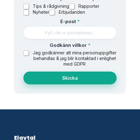
å
Tips & rådgivning
Rapporter
?
Nyheter
Erbjudanden
V
a
E-post
*
d
v
i
l
Godkänn villkor
*
l
Jag godkänner att mina personuppgifter
behandlas & jag blir kontaktad i enlighet
med GDPR
Skicka
Elavtal