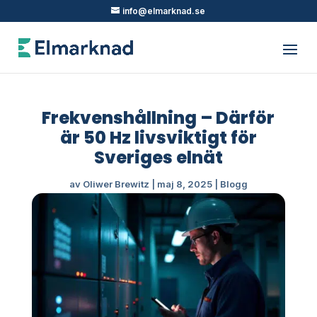
info@elmarknad.se
Frekvenshållning – Därför
är 50 Hz livsviktigt för
Sveriges elnät
av
Oliwer Brewitz
|
maj 8, 2025
|
Blogg