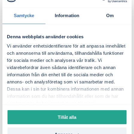
Stäng av standby-läge på apparater
Apparater i standby-läge drar fortfarande el.
Samtycke
Information
Om
Stäng av dem helt när de inte används.
Denna webbplats använder cookies
Välj lågenergiprodukter för uppvärmning
Golvvärme och äldre elradiatorer kan vara
Vi använder enhetsidentifierare för att anpassa innehållet
och annonserna till användarna, tillhandahålla funktioner
elintensiva. Om möjligt, överväg att använda
för sociala medier och analysera vår trafik. Vi
energieffektivare uppvärmningsalternativ
vidarebefordrar även sådana identifierare och annan
som värmepumpar.
information från din enhet till de sociala medier och
annons- och analysföretag som vi samarbetar med.
Hur tecknar man ett
Dessa kan i sin tur kombinera informationen med annan
information som du har tillhandahållit eller som de har
elavtal som pensionär?
samlat in när du har använt deras tjänster.
Att teckna ett elavtal är enkelt och kan oftast
Tillåt alla
göras online eller per telefon. För att göra
processen ännu smidigare kan du använda