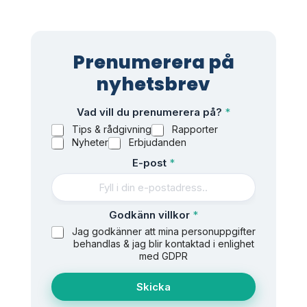
Prenumerera på
nyhetsbrev
Vad vill du prenumerera på?
*
Tips & rådgivning
Rapporter
Nyheter
Erbjudanden
E-post
*
G
Godkänn villkor
*
o
Jag godkänner att mina personuppgifter
d
behandlas & jag blir kontaktad i enlighet
k
med GDPR
ä
n
Skicka
n
G