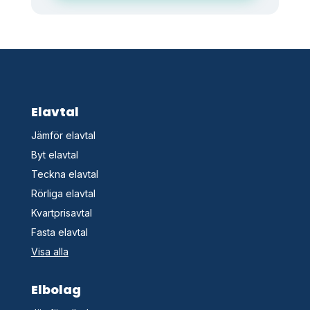
o
d
k
ä
n
n
v
i
Elavtal
l
l
Jämför elavtal
Byt elavtal
Teckna elavtal
Rörliga elavtal
Kvartprisavtal
Fasta elavtal
Visa alla
Elbolag