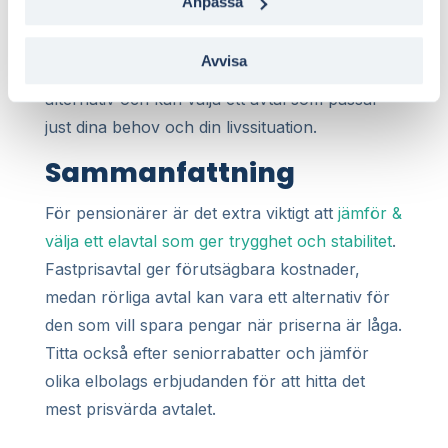
Anpassa
Elmarknad.se för att jämföra olika elavtal och
hitta det bästa för dig som pensionär. På så
Avvisa
sätt får du en tydlig bild av alla tillgängliga
alternativ och kan välja ett avtal som passar
just dina behov och din livssituation.
Sammanfattning
För pensionärer är det extra viktigt att
jämför &
välja ett elavtal som ger trygghet och stabilitet
.
Fastprisavtal ger förutsägbara kostnader,
medan rörliga avtal kan vara ett alternativ för
den som vill spara pengar när priserna är låga.
Titta också efter seniorrabatter och jämför
olika elbolags erbjudanden för att hitta det
mest prisvärda avtalet.